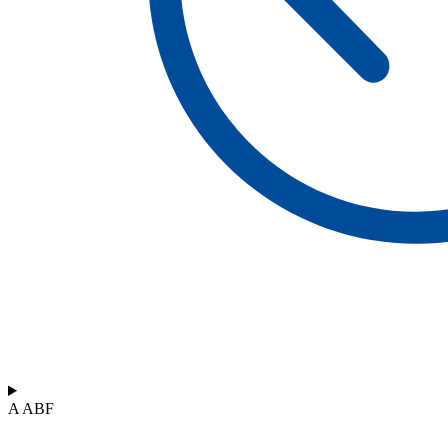
A ABF