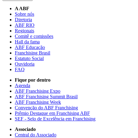
A ABF
Sobre nós
Diretoria
ABF RIO
Regionais
Comitê e comissões
Hall da fama
ABF Educação
Franchising Brasil
Estatuto Social
Ouvidoria
FAQ
Fique por dentro
Agenda
ABF Franchising Expo
ABF Franchising Summit Brasil
ABF Franchising Week
Convenção do ABF Franchising
Prêmio Destaque em Franchising ABF
SEF - Selo de Excelência em Franchising
Associado
Central do Associado