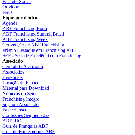
Estatuto Social
Ouvidoria
FAQ
Fique por dentro
Agenda
ABF Franchising Expo
ABF Franchising Summit Brasil
ABF Franchising Week
Convenção do ABF Franchising
Prêmio Destaque em Franchising ABF
SEF - Selo de Excelência em Franchising
Associado
Central do Associado
Associados
Beneficios
Locação de Espaço
Material para Download
Números do Setor
Franchising Íntegro
Seja um Associado
Fale conosco
Comissões Segmentadas
ABF RIO
Guia de Franquias ABF
Guia de Fornecedores ABF