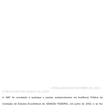
Nova Lei do
Franchising
– ATUALIZADO EM OUTUBRO 20, 2015
PUBLICADO EM
JUNHO 24, 2002
A
ABF foi convidada a participar e prestar esclarecimentos em Audiência Pública da
Comissão de Estudos Econômicos do SENADO FEDERAL, em junho de 2002, e se fez