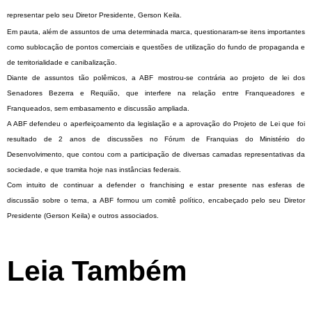
representar pelo seu Diretor Presidente, Gerson Keila.
Em pauta, além de assuntos de uma determinada marca, questionaram-se itens importantes
como sublocação de pontos comerciais e questões de utilização do fundo de propaganda e
de territorialidade e canibalização.
Diante de assuntos tão polêmicos, a ABF mostrou-se contrária ao projeto de lei dos
Senadores Bezerra e Requião, que interfere na relação entre Franqueadores e
Franqueados, sem embasamento e discussão ampliada.
A ABF defendeu o aperfeiçoamento da legislação e a aprovação do Projeto de Lei que foi
resultado de 2 anos de discussões no Fórum de Franquias do Ministério do
Desenvolvimento, que contou com a participação de diversas camadas representativas da
sociedade, e que tramita hoje nas instâncias federais.
Com intuito de continuar a defender o franchising e estar presente nas esferas de
discussão sobre o tema, a ABF formou um comitê político, encabeçado pelo seu Diretor
Presidente (Gerson Keila) e outros associados.
Leia Também