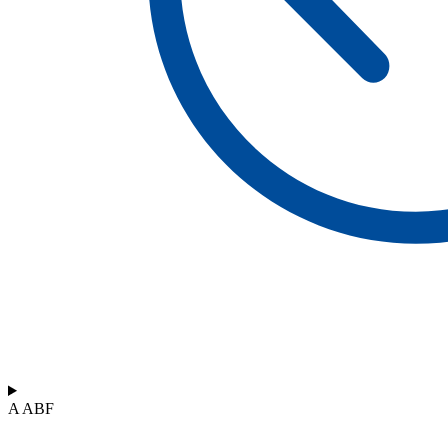
A ABF