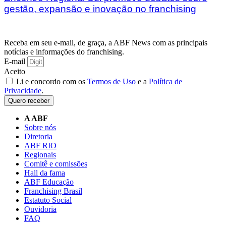
gestão, expansão e inovação no franchising
Receba em seu e-mail, de graça, a ABF News com as principais
notícias e informações do franchising.
E-mail
Aceito
Li e concordo com os
Termos de Uso
e a
Política de
Privacidade
.
Quero receber
A ABF
Sobre nós
Diretoria
ABF RIO
Regionais
Comitê e comissões
Hall da fama
ABF Educação
Franchising Brasil
Estatuto Social
Ouvidoria
FAQ