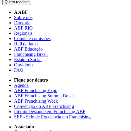
Quero receber
A ABF
Sobre nós
Diretoria
ABF RIO
Regionais
Comitê e comissões
Hall da fama
ABF Educação
Franchising Brasil
Estatuto Social
Ouvidoria
FAQ
Fique por dentro
Agenda
ABF Franchising Expo
ABF Franchising Summit Brasil
ABF Franchising Week
Convenção do ABF Franchising
Prêmio Destaque em Franchising ABF
SEF - Selo de Excelência em Franchising
Associado