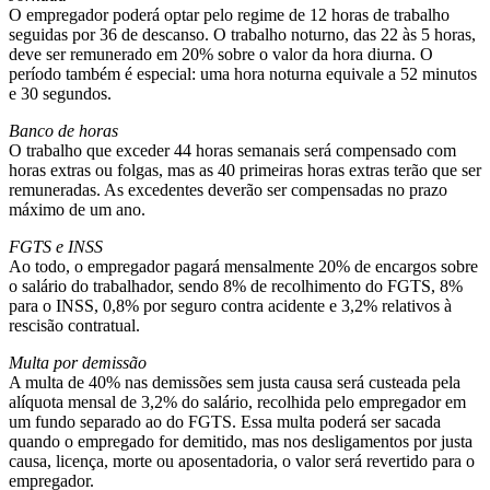
O empregador poderá optar pelo regime de 12 horas de trabalho
seguidas por 36 de descanso. O trabalho noturno, das 22 às 5 horas,
deve ser remunerado em 20% sobre o valor da hora diurna. O
período também é especial: uma hora noturna equivale a 52 minutos
e 30 segundos.
Banco de horas
O trabalho que exceder 44 horas semanais será compensado com
horas extras ou folgas, mas as 40 primeiras horas extras terão que ser
remuneradas. As excedentes deverão ser compensadas no prazo
máximo de um ano.
FGTS e INSS
Ao todo, o empregador pagará mensalmente 20% de encargos sobre
o salário do trabalhador, sendo 8% de recolhimento do FGTS, 8%
para o INSS, 0,8% por seguro contra acidente e 3,2% relativos à
rescisão contratual.
Multa por demissão
A multa de 40% nas demissões sem justa causa será custeada pela
alíquota mensal de 3,2% do salário, recolhida pelo empregador em
um fundo separado ao do FGTS. Essa multa poderá ser sacada
quando o empregado for demitido, mas nos desligamentos por justa
causa, licença, morte ou aposentadoria, o valor será revertido para o
empregador.