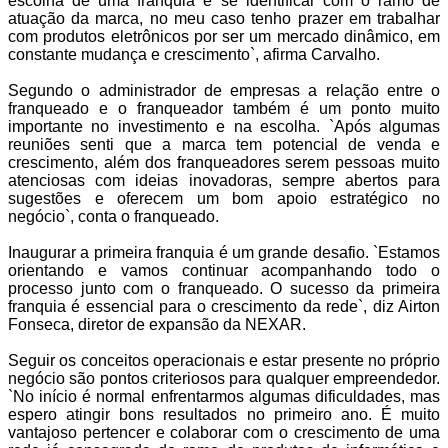
escolha de uma franquia é se identificar com o ramo de
atuação da marca, no meu caso tenho prazer em trabalhar
com produtos eletrônicos por ser um mercado dinâmico, em
constante mudança e crescimento`, afirma Carvalho.
Segundo o administrador de empresas a relação entre o
franqueado e o franqueador também é um ponto muito
importante no investimento e na escolha. `Após algumas
reuniões senti que a marca tem potencial de venda e
crescimento, além dos franqueadores serem pessoas muito
atenciosas com ideias inovadoras, sempre abertos para
sugestões e oferecem um bom apoio estratégico no
negócio`, conta o franqueado.
Inaugurar a primeira franquia é um grande desafio. `Estamos
orientando e vamos continuar acompanhando todo o
processo junto com o franqueado. O sucesso da primeira
franquia é essencial para o crescimento da rede`, diz Airton
Fonseca, diretor de expansão da NEXAR.
Seguir os conceitos operacionais e estar presente no próprio
negócio são pontos criteriosos para qualquer empreendedor.
`No início é normal enfrentarmos algumas dificuldades, mas
espero atingir bons resultados no primeiro ano. É muito
vantajoso pertencer e colaborar com o crescimento de uma