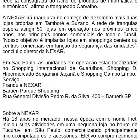
rede já consagrada do ramo de produtos de informática e
eletrônicos`, afirma o franqueado Carvalho.
A NEXAR irá inaugurar no começo de dezembro mais duas
lojas próprias em Tamboré e Suzano. A rede de franquias
espera atingir 50 lojas em operação nos próximos cinco
anos, nos principais pontos comerciais de todo o Brasil.
`Nosso objetivo é implantar lojas em shoppings centers ou
centros comerciais em função da segurança das unidades`,
conclui o diretor da NEXAR.
Em São Paulo, as unidades em operação estão localizadas
no Shopping Internacional de Guarulhos, Shopping D,
Hipermercado Bergamini Jaçanã e Shopping Campo Limpo.
Serviço:
Franquia NEXAR
Barueri Parque Shopping
Rua General Divisão Pedro R. da Silva, 400 – Barueri/ SP
Sobre a NEXAR
Há 18 anos no mercado, nessa época com o nome Inet,
iniciou suas atividades em uma pequena loja no bairro do
Tucuruvi em São Paulo, comercializando principalmente
microcomputadores e acessórios. Efetivo comprometimento