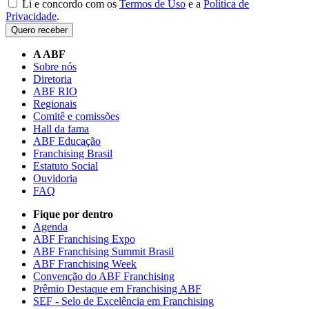
Li e concordo com os
Termos de Uso
e a
Política de
Privacidade
.
Quero receber
A ABF
Sobre nós
Diretoria
ABF RIO
Regionais
Comitê e comissões
Hall da fama
ABF Educação
Franchising Brasil
Estatuto Social
Ouvidoria
FAQ
Fique por dentro
Agenda
ABF Franchising Expo
ABF Franchising Summit Brasil
ABF Franchising Week
Convenção do ABF Franchising
Prêmio Destaque em Franchising ABF
SEF - Selo de Excelência em Franchising