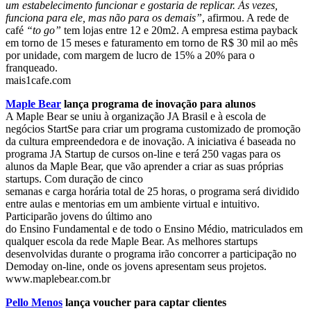
um estabelecimento funcionar e gostaria de replicar. Às vezes,
funciona para ele, mas não para os demais”
, afirmou. A rede de
café
“to go”
tem lojas entre 12 e 20m2. A empresa estima payback
em torno de 15 meses e faturamento em torno de R$ 30 mil ao mês
por unidade, com margem de lucro de 15% a 20% para o
franqueado.
mais1cafe.com
Maple Bear
lança programa de inovação para alunos
A Maple Bear se uniu à organização JA Brasil e à escola de
negócios StartSe para criar um programa customizado de promoção
da cultura empreendedora e de inovação. A iniciativa é baseada no
programa JA Startup de cursos on-line e terá 250 vagas para os
alunos da Maple Bear, que vão aprender a criar as suas próprias
startups. Com duração de cinco
semanas e carga horária total de 25 horas, o programa será dividido
entre aulas e mentorias em um ambiente virtual e intuitivo.
Participarão jovens do último ano
do Ensino Fundamental e de todo o Ensino Médio, matriculados em
qualquer escola da rede Maple Bear. As melhores startups
desenvolvidas durante o programa irão concorrer a participação no
Demoday on-line, onde os jovens apresentam seus projetos.
www.maplebear.com.br
Pello Menos
lança voucher para captar clientes