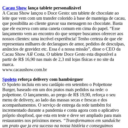
Cacau Show
lança tablete personalizável
A Cacau Show lançou o Doce Gesto: um tablete de chocolate ao
leite que vem com um transfer colorido à base de manteiga de cacau,
que possibilita ao cliente gravar sua mensagem no chocolate. Basta
que ele escreva com uma caneta comum em cima do papel. “Esse
lançamento vem ao encontro do que sempre buscamos oferecer aos
nossos clientes: uma incrível experiência! Tenho certeza de que ele
representara milhares de declaragues de amor, pedidos de desculpas,
anúncios de gravidez etc. Essa é a nossa missão”, disse o CEO da
Cacau Show Alê Costa. O tablete Doce Gesto esta disponível a
partir de R$ 16,90 nas mais de 2,3 mil lojas físicas e no site da
marca.
www.cacaushow.com.br
Spoleto
reforça delivery com hambúrguer
O Spoleto incluiu em seu cardápio em setembro o Polpettone
Burger, baseado em um dos pratos mais pedidos na rede: o
polpettone. O lançamento, ao prego de R$ 19,90, reforça o seu
menu de delivery, ao lado das massas secas e frescas e dos
acompanhamentos. O serviço de entrega da rede também foi
incrementado durante a pandemia e conta agora com o aplicativo
próprio shopfood, que esta em teste e deve ser ampliado para mais
restaurantes nos próximos meses.
“Transformamos em sanduíche
um prato que ja era sucesso na nossa história e conseguimos