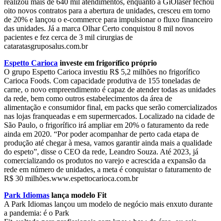
realizou mais de 640 mil atendimentos, enquanto a GiOlaser fechou
oito novos contratos para a abertura de unidades, cresceu em torno
de 20% e lançou o e-commerce para impulsionar o fluxo financeiro
das unidades. Já a marca Olhar Certo conquistou 8 mil novos
pacientes e fez cerca de 3 mil cirurgias de
cataratasgruposalus.com.br
Espetto Carioca
investe em frigorífico próprio
O grupo Espetto Carioca investiu R$ 5,2 milhões no frigorífico
Carioca Foods. Com capacidade produtiva de 155 toneladas de
carne, o novo empreendimento é capaz de atender todas as unidades
da rede, bem como outros estabelecimentos da área de
alimentação e consumidor final, em packs que serão comercializados
nas lojas franqueadas e em supermercados. Localizado na cidade de
São Paulo, o frigorífico irá ampliar em 20% o faturamento da rede
ainda em 2020. “Por poder acompanhar de perto cada etapa de
produção até chegar à mesa, vamos garantir ainda mais a qualidade
do espeto”, disse o CEO da rede, Leandro Souza. Até 2023, já
comercializando os produtos no varejo e acrescida a expansão da
rede em número de unidades, a meta é conquistar o faturamento de
R$ 30 milhões.www.espettocarioca.com.br
Park Idiomas
lança modelo Fit
A Park Idiomas lançou um modelo de negócio mais enxuto durante
a pandemia: é o Park