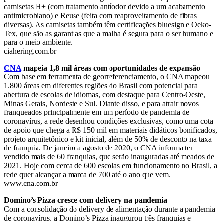
camisetas H+ (com tratamento antíodor devido a um acabamento
antimicrobiano) e Reuse (feita com reaproveitamento de fibras
diversas). As camisetas também têm certificações bluesign e Oeko-
Tex, que são as garantias que a malha é segura para o ser humano e
para o meio ambiente.
ciahering.com.br
CNA
mapeia 1,8 mil áreas com oportunidades de expansão
Com base em ferramenta de georreferenciamento, o CNA mapeou
1.800 áreas em diferentes regiões do Brasil com potencial para
abertura de escolas de idiomas, com destaque para Centro-Oeste,
Minas Gerais, Nordeste e Sul. Diante disso, e para atrair novos
franqueados principalmente em um período de pandemia de
coronavírus, a rede desenhou condições exclusivas, como uma cota
de apoio que chega a R$ 150 mil em materiais didáticos bonificados,
projeto arquitetônico e kit inicial, além de 50% de desconto na taxa
de franquia. De janeiro a agosto de 2020, o CNA informa ter
vendido mais de 60 franquias, que serão inauguradas até meados de
2021. Hoje com cerca de 600 escolas em funcionamento no Brasil, a
rede quer alcançar a marca de 700 até o ano que vem.
www.cna.com.br
Domino’s Pizza cresce com delivery na pandemia
Com a consolidação do delivery de alimentação durante a pandemia
de coronavírus, a Domino’s Pizza inaugurou três franquias e