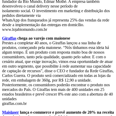
fundador da Bio Mundo, Edmar Mothé. A empresa também
desenvolveu o canal delivery nesse período de
isolamento social. O investimento em marketing e distribuição dos
pedidos diretamente via
WhatsApp dos franqueados já representa 25% das vendas da rede
desde a implementação das entregas em domicílio.
www.lojabiomundo.com.br
Giraffas
chega ao varejo com maionese
Prestes a completar 40 anos, o Giraffas lançou a sua linha de
produtos, começando pela maionese. “Nós tínhamos essa ideia há
algum tempo. É um produto com resposta muito boa de nossos
consumidores, tanto pela qualidade, quanto pelo sabor. E com o
cenário atual, que exige inovação, vimos essa oportunidade de atuar
em outro segmento, que possibilite à rede aumentar sua capacidade
de captação de recursos”, disse o CEO e fundador da Rede Giraffas,
Carlos Guerra. O produto será comercializado em todas as lojas da
rede, em embalagem de 360g, por R$ 12,90 a unidade.
Posteriormente, os consumidores poderão encontrar o produto nos
mercados do País. O Giraffas tem mais de 400 unidades em 25
estados brasileiros e prevê crescer 8% este ano com a abertura de 40
unidades
giraffas.com.br
Maislaser
lança e-commerce e prevê aumento de 20% na receita