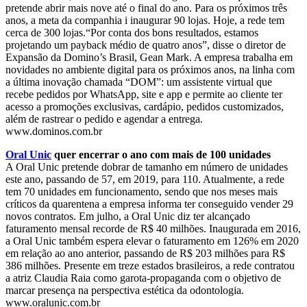
pretende abrir mais nove até o final do ano. Para os próximos três
anos, a meta da companhia i inaugurar 90 lojas. Hoje, a rede tem
cerca de 300 lojas.“Por conta dos bons resultados, estamos
projetando um payback médio de quatro anos”, disse o diretor de
Expansão da Domino’s Brasil, Gean Mark. A empresa trabalha em
novidades no ambiente digital para os próximos anos, na linha com
a última inovação chamada “DOM”: um assistente virtual que
recebe pedidos por WhatsApp, site e app e permite ao cliente ter
acesso a promoções exclusivas, cardápio, pedidos customizados,
além de rastrear o pedido e agendar a entrega.
www.dominos.com.br
Oral Unic
quer encerrar o ano com mais de 100 unidades
A Oral Unic pretende dobrar de tamanho em número de unidades
este ano, passando de 57, em 2019, para 110. Atualmente, a rede
tem 70 unidades em funcionamento, sendo que nos meses mais
críticos da quarentena a empresa informa ter conseguido vender 29
novos contratos. Em julho, a Oral Unic diz ter alcançado
faturamento mensal recorde de R$ 40 milhões. Inaugurada em 2016,
a Oral Unic também espera elevar o faturamento em 126% em 2020
em relação ao ano anterior, passando de R$ 203 milhões para R$
386 milhões. Presente em treze estados brasileiros, a rede contratou
a atriz Claudia Raia como garota-propaganda com o objetivo de
marcar presença na perspectiva estética da odontologia.
www.oralunic.com.br