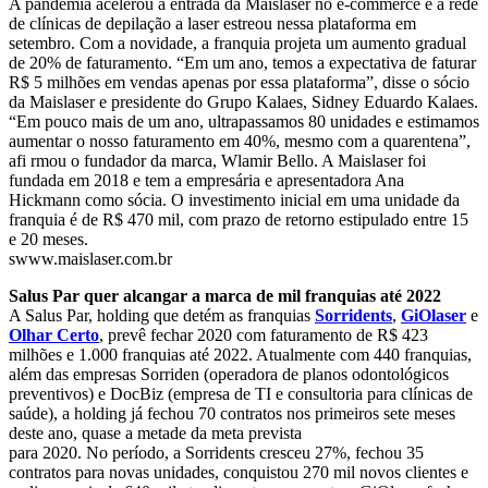
A pandemia acelerou a entrada da Maislaser no e-commerce e a rede
de clínicas de depilação a laser estreou nessa plataforma em
setembro. Com a novidade, a franquia projeta um aumento gradual
de 20% de faturamento. “Em um ano, temos a expectativa de faturar
R$ 5 milhões em vendas apenas por essa plataforma”, disse o sócio
da Maislaser e presidente do Grupo Kalaes, Sidney Eduardo Kalaes.
“Em pouco mais de um ano, ultrapassamos 80 unidades e estimamos
aumentar o nosso faturamento em 40%, mesmo com a quarentena”,
afi rmou o fundador da marca, Wlamir Bello. A Maislaser foi
fundada em 2018 e tem a empresária e apresentadora Ana
Hickmann como sócia. O investimento inicial em uma unidade da
franquia é de R$ 470 mil, com prazo de retorno estipulado entre 15
e 20 meses.
swww.maislaser.com.br
Salus Par quer alcangar a marca de mil franquias até 2022
A Salus Par, holding que detém as franquias
Sorridents
,
GiOlaser
e
Olhar Certo
, prevê fechar 2020 com faturamento de R$ 423
milhões e 1.000 franquias até 2022. Atualmente com 440 franquias,
além das empresas Sorriden (operadora de planos odontológicos
preventivos) e DocBiz (empresa de TI e consultoria para clínicas de
saúde), a holding já fechou 70 contratos nos primeiros sete meses
deste ano, quase a metade da meta prevista
para 2020. No período, a Sorridents cresceu 27%, fechou 35
contratos para novas unidades, conquistou 270 mil novos clientes e