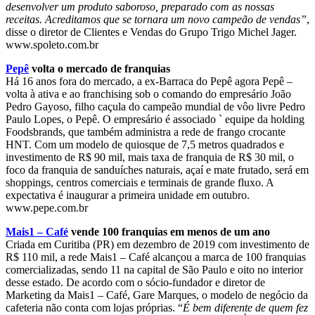
desenvolver um produto saboroso, preparado com as nossas
receitas. Acreditamos que se tornara um novo campeão de vendas”
,
disse o diretor de Clientes e Vendas do Grupo Trigo Michel Jager.
www.spoleto.com.br
Pepê
volta o mercado de franquias
Há 16 anos fora do mercado, a ex-Barraca do Pepê agora Pepê –
volta à ativa e ao franchising sob o comando do empresário João
Pedro Gayoso, filho caçula do campeão mundial de vôo livre Pedro
Paulo Lopes, o Pepê. O empresário é associado ` equipe da holding
Foodsbrands, que também administra a rede de frango crocante
HNT. Com um modelo de quiosque de 7,5 metros quadrados e
investimento de R$ 90 mil, mais taxa de franquia de R$ 30 mil, o
foco da franquia de sanduíches naturais, açaí e mate frutado, será em
shoppings, centros comerciais e terminais de grande fluxo. A
expectativa é inaugurar a primeira unidade em outubro.
www.pepe.com.br
Mais1 – Café
vende 100 franquias em menos de um ano
Criada em Curitiba (PR) em dezembro de 2019 com investimento de
R$ 110 mil, a rede Mais1 – Café alcançou a marca de 100 franquias
comercializadas, sendo 11 na capital de São Paulo e oito no interior
desse estado. De acordo com o sócio-fundador e diretor de
Marketing da Mais1 – Café, Gare Marques, o modelo de negócio da
cafeteria não conta com lojas próprias. “
É bem diferente de quem fez