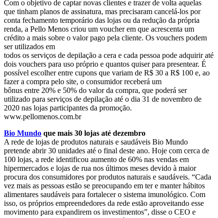
Com o objetivo de captar novas clientes e trazer de volta aquelas
que tinham planos de assinatura, mas precisaram cancelá-los por
conta fechamento temporário das lojas ou da redução da própria
renda, a Pello Menos criou um voucher em que acrescenta um
crédito a mais sobre o valor pago pela cliente. Os vouchers podem
ser utilizados em
todos os serviços de depilação a cera e cada pessoa pode adquirir até
dois vouchers para uso próprio e quantos quiser para presentear. É
possível escolher entre cupons que variam de R$ 30 a R$ 100 e, ao
fazer a compra pelo site, o consumidor receberá um
bônus entre 20% e 50% do valor da compra, que poderá ser
utilizado para serviços de depilação até o dia 31 de novembro de
2020 nas lojas participantes da promoção.
www.pellomenos.com.br
Bio Mundo
que mais 30 lojas até dezembro
A rede de lojas de produtos naturais e saudáveis Bio Mundo
pretende abrir 30 unidades até o final deste ano. Hoje com cerca de
100 lojas, a rede identificou aumento de 60% nas vendas em
hipermercados e lojas de rua nos últimos meses devido à maior
procura dos consumidores por produtos naturais e saudáveis. “Cada
vez mais as pessoas estão se preocupando em ter e manter hábitos
alimentares saudáveis para fortalecer o sistema imunológico. Com
isso, os próprios empreendedores da rede estão aproveitando esse
movimento para expandirem os investimentos”, disse o CEO e