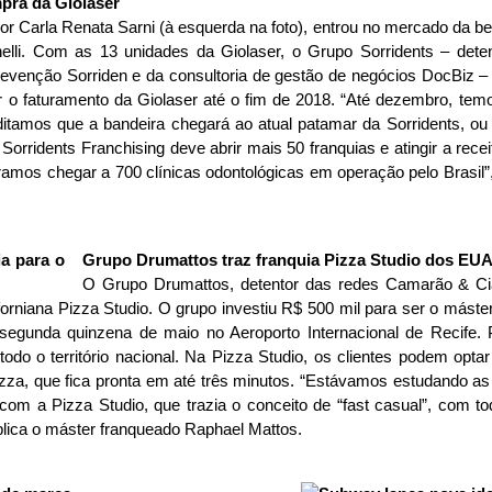
pra da Giolaser
 Carla Renata Sarni (à esquerda na foto), entrou no mercado da be
nelli. Com as 13 unidades da Giolaser, o Grupo Sorridents – deten
 prevenção Sorriden e da consultoria de gestão de negócios DocBiz
icar o faturamento da Giolaser até o fim de 2018. “Até dezembro, t
itamos que a bandeira chegará ao atual patamar da Sorridents, ou 
a Sorridents Franchising deve abrir mais 50 franquias e atingir a rec
amos chegar a 700 clínicas odontológicas em operação pelo Brasil”,
Grupo Drumattos traz franquia Pizza Studio dos EUA 
O Grupo Drumattos, detentor das redes Camarão & C
iforniana Pizza Studio. O grupo investiu R$ 500 mil para ser o mást
 segunda quinzena de maio no Aeroporto Internacional de Recife. P
todo o território nacional. Na Pizza Studio, os clientes podem opta
zza, que fica pronta em até três minutos. “Estávamos estudando as p
 a Pizza Studio, que trazia o conceito de “fast casual”, com to
plica o máster franqueado Raphael Mattos.