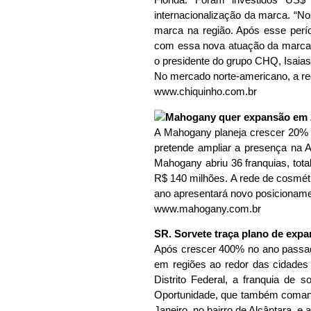
internacionalização da marca. “No
marca na região. Após esse perío
com essa nova atuação da marca 
o presidente do grupo CHQ, Isaias
No mercado norte-americano, a r
www.chiquinho.com.br
A Mahogany planeja crescer 20% e 
pretende ampliar a presença na A
Mahogany abriu 36 franquias, tot
R$ 140 milhões. A rede de cosmé
ano apresentará novo posicioname
www.mahogany.com.br
SR. Sorvete traça plano de exp
Após crescer 400% no ano passado,
em regiões ao redor das cidades
Distrito Federal, a franquia de 
Oportunidade, que também comanda
Janeiro, no bairro de Alcântara, e 