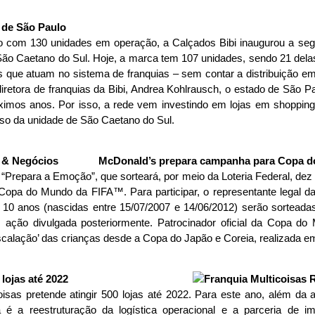
 de São Paulo
o com 130 unidades em operação, a Calçados Bibi inaugurou a seg
o Caetano do Sul. Hoje, a marca tem 107 unidades, sendo 21 delas 
que atuam no sistema de franquias – sem contar a distribuição em
iretora de franquias da Bibi, Andrea Kohlrausch, o estado de São P
mos anos. Por isso, a rede vem investindo em lojas em shopping 
so da unidade de São Caetano do Sul.
McDonald’s prepara campanha para Copa d
Prepara a Emoção”, que sorteará, por meio da Loteria Federal, dez
pa do Mundo da FIFA™. Para participar, o representante legal da 
e 10 anos (nascidas entre 15/07/2007 e 14/06/2012) serão sortead
em ação divulgada posteriormente. Patrocinador oficial da Copa 
calação’ das crianças desde a Copa do Japão e Coreia, realizada e
 lojas até 2022
isas pretende atingir 500 lojas até 2022. Para este ano, além da 
é a reestruturação da logística operacional e a parceria de i