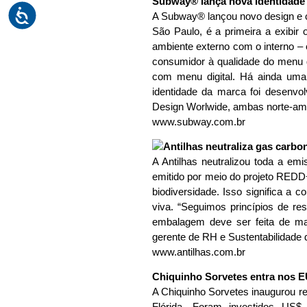
Subway® lança nova identidade
A Subway® lançou novo design e co
São Paulo, é a primeira a exibir 
ambiente externo com o interno –
consumidor à qualidade do menu 
com menu digital. Há ainda uma 
identidade da marca foi desenv
Design Worlwide, ambas norte-am
www.subway.com.br
A Antilhas neutralizou toda a em
emitido por meio do projeto REDD+
biodiversidade. Isso significa 
viva. “Seguimos princípios de re
embalagem deve ser feita de ma
gerente de RH e Sustentabilidade 
www.antilhas.com.br
Chiquinho Sorvetes entra nos 
A Chiquinho Sorvetes inaugurou r
Flórida. Foram investidos US$