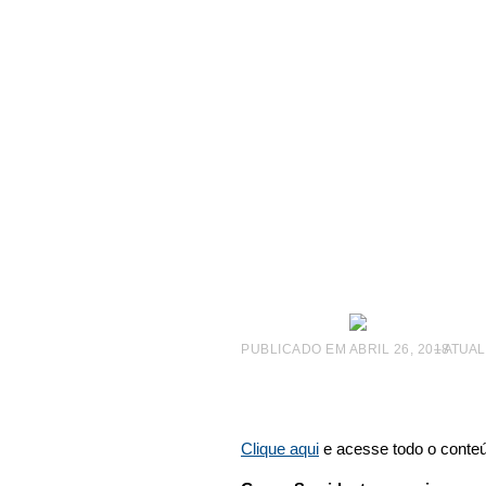
|
REVISTA FRANQUIA E NEGÓCIOS
|
NA MIRA
|
NA MIR
PUBLICADO EM
ABRIL 26, 2018
– ATUAL
Clique aqui
e acesse todo o conteú