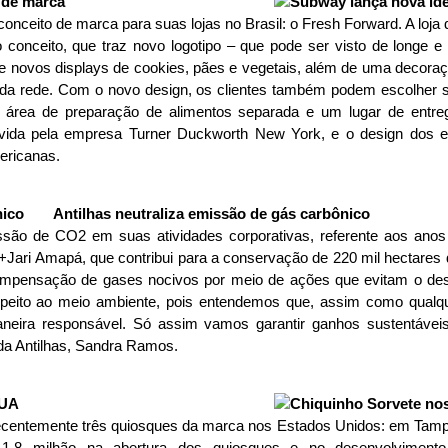
 de marca
nceito de marca para suas lojas no Brasil: o Fresh Forward. A loj
o conceito, que traz novo logotipo – que pode ser visto de longe e à
 e novos displays de cookies, pães e vegetais, além de uma deco
da rede. Com o novo design, os clientes também podem escolher su
área de preparação de alimentos separada e um lugar de entreg
olvida pela empresa Turner Duckworth New York, e o design dos 
ericanas.
Antilhas neutraliza emissão de gás carbônico
issão de CO2 em suas atividades corporativas, referente aos anos 
Jari Amapá, que contribui para a conservação de 220 mil hectares 
a compensação de gases nocivos por meio de ações que evitam o 
speito ao meio ambiente, pois entendemos que, assim como qualqu
neira responsável. Só assim vamos garantir ganhos sustentáveis
da Antilhas, Sandra Ramos.
EUA
ecentemente três quiosques da marca nos Estados Unidos: em Tamp
 1,8 milhão na abertura dos quiosques e no desenvolvimento 