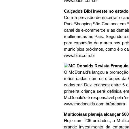
www.bobs.com.br
Calçados Bibi investe no estado
Com a previsão de encerrar o an
Park Shopping São Caetano, em Sã
canal de e-commerce e as demais 
multimarcas no País. Segundo a d
para expansão da marca nos próxi
municípios próximos, como é o ca
www.bibi.com.br
O McDonald’s lançou a promoção “
mãos dadas com os craques da Co
cadastrar. Dez crianças entre 6 
primeira criança será definida 
McDonald’s é responsável pela ‘es
www.mcdonalds.com.br/prepara
Multicoisas planeja alcançar 500
Hoje com 206 unidades, a Multico
grande investimento da empresa 