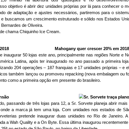
sso objetivo é abrir dez unidades próprias por lá para conhecer o 
do de adaptação e ajustes necessários, partiremos para o sistem
e buscamos um crescimento estruturado e sólido nos Estados Unido
 Bernardes de Oliveira.
ede chama Chiquinho Ice Cream.
Mahogany quer crescer 20% em 201
inaugurar 50 lojas este ano, principalmente nas regiões Norte e N
mérica Latina, após ter inaugurado no ano passado a primeira loja 
alizando 204 operações – 187 franquias e 17 unidades próprias – e 
ticos também lançou ou promoveu repacking (nova embalagem ou fo
nto como a primeira opção em presente do brasileiro.
ansão
 passando de três lojas para 12, a Sr. Sorvete planeja abrir mais
 onde a marca já tem uma loja. Com unidades nos estados de São
sorveterias pretende inaugurar duas unidades no Rio de Janeiro.
 a Wah Quality e a On Byte. Essa última inaugurou recentemente 
a 25ª no estado de São Paulo, no bairro da Liberdade.