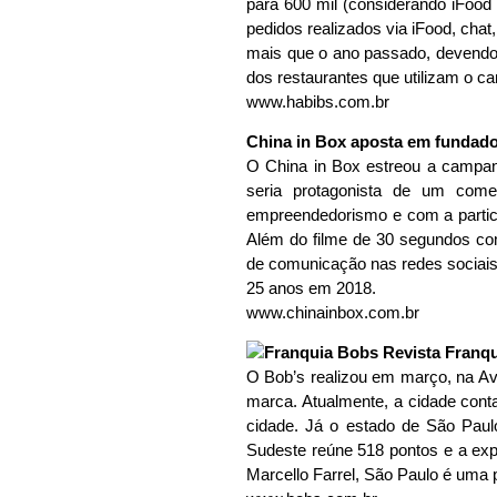
para 600 mil (considerando iFood 
pedidos realizados via iFood, chat
mais que o ano passado, devendo 
dos restaurantes que utilizam o c
www.habibs.com.br
China in Box aposta em fundad
O China in Box estreou a campan
seria protagonista de um come
empreendedorismo e com a partic
Além do filme de 30 segundos c
de comunicação nas redes sociai
25 anos em 2018.
www.chinainbox.com.br
O Bob’s realizou em março, na Av
marca. Atualmente, a cidade con
cidade. Já o estado de São Paulo
Sudeste reúne 518 pontos e a exp
Marcello Farrel, São Paulo é uma 