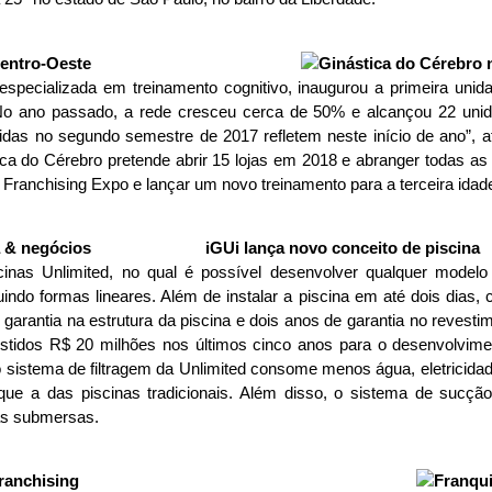
Centro-Oeste
 especializada em treinamento cognitivo, inaugurou a primeira uni
. No ano passado, a rede cresceu cerca de 50% e alcançou 22 unid
idas no segundo semestre de 2017 refletem neste início de ano”,
ca do Cérebro pretende abrir 15 lojas em 2018 e abranger todas a
 Franchising Expo e lançar um novo treinamento para a terceira idad
iGUi lança novo conceito de piscina
inas Unlimited, no qual é possível desenvolver qualquer modelo 
uindo formas lineares. Além de instalar a piscina em até dois dias
e garantia na estrutura da piscina e dois anos de garantia no revest
vestidos R$ 20 milhões nos últimos cinco anos para o desenvolvim
o sistema de filtragem da Unlimited consome menos água, eletricida
e a das piscinas tradicionais. Além disso, o sistema de sucção 
as submersas.
ranchising