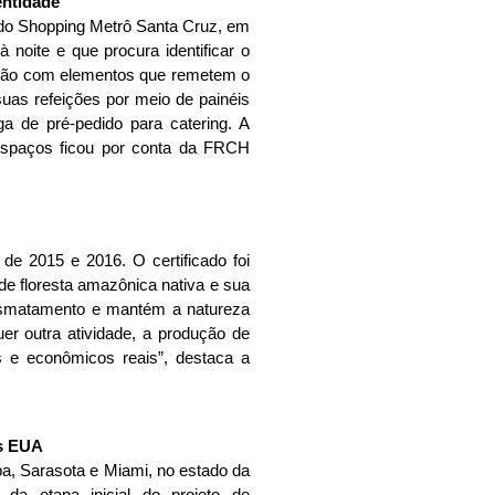
a do Shopping Metrô Santa Cruz, em
 noite e que procura identificar o
ração com elementos que remetem o
as refeições por meio de painéis
a de pré-pedido para catering. A
espaços ficou por conta da FRCH
de 2015 e 2016. O certificado foi
de floresta amazônica nativa e sua
desmatamento e mantém a natureza
er outra atividade, a produção de
 e econômicos reais”, destaca a
a, Sarasota e Miami, no estado da
da etapa inicial do projeto de