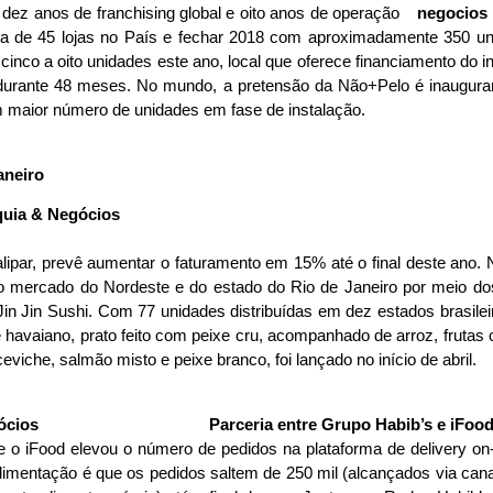
dez anos de franchising global e oito anos de operação
rca de 45 lojas no País e fechar 2018 com aproximadamente 350 un
 cinco a oito unidades este ano, local que oferece financiamento do
urante 48 meses. No mundo, a pretensão da Não+Pelo é inaugurar 
om maior número de unidades em fase de instalação.
aneiro
Halipar, prevê aumentar o faturamento em 15% até o final deste ano.
o mercado do Nordeste e do estado do Rio de Janeiro por meio do
in Jin Sushi. Com 77 unidades distribuídas em dez estados brasileiro
havaiano, prato feito com peixe cru, acompanhado de arroz, frutas
eviche, salmão misto e peixe branco, foi lançado no início de abril.
Parceria entre Grupo Habib’s e iFoo
 e o iFood elevou o número de pedidos na plataforma de delivery o
 alimentação é que os pedidos saltem de 250 mil (alcançados via can