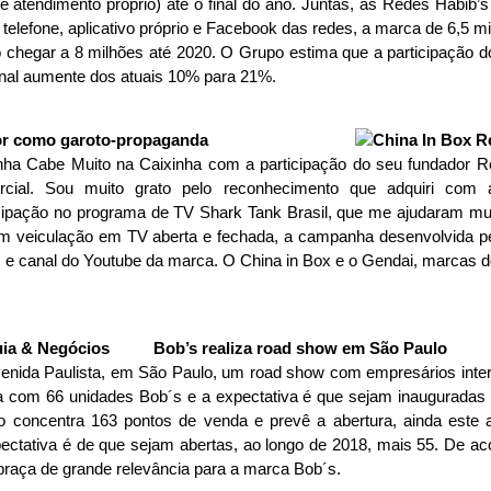
e atendimento próprio) até o final do ano. Juntas, as Redes Habib
, telefone, aplicativo próprio e Facebook das redes, a marca de 6,5 
chegar a 8 milhões até 2020. O Grupo estima que a participação d
anal aumente dos atuais 10% para 21%.
or como garoto-propaganda
ha Cabe Muito na Caixinha com a participação do seu fundador R
rcial. Sou muito grato pelo reconhecimento que adquiri com a
ipação no programa de TV Shark Tank Brasil, que me ajudaram muit
om veiculação em TV aberta e fechada, a campanha desenvolvida 
s e canal do Youtube da marca. O China in Box e o Gendai, marca
Bob’s realiza road show em São Paulo
enida Paulista, em São Paulo, um road show com empresários inte
ta com 66 unidades Bob´s e a expectativa é que sejam inauguradas
 concentra 163 pontos de venda e prevê a abertura, ainda este a
ectativa é de que sejam abertas, ao longo de 2018, mais 55. De aco
praça de grande relevância para a marca Bob´s.