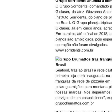
Grupo Sorridents anuncia a com
O Grupo Sorridents, comandado por
Giolaser, da atriz Giovanna Anto
Instituto Sorridents, do plano de
no Brasil. O Grupo planeja tripl
Giolaser. Já em cinco anos, acred
Em paralelo, até o final de 2018, 
planos são ambiciosos, pois esper
operação não foram divulgados.
www.sorridents.com.br
Seafood, traz ao Brasil a rede cal
primeira loja será inaugurada na
franquias da rede de pizzaria em 
pelas guarnições para montar a pi
nossas marcas. Nos deparamos com
serviços de um casual dinner”, ex
grupodrumattos.com.br