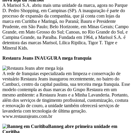
A Marisol S.A. abriu mais uma unidade da marca, agora no Parque
D. Pedro Shopping, em Campinas (SP). A inauguração é parte do
processo de expansão da companhia, que já conta com lojas da
marca em Curitiba e Maringá, no Paraná; Bauru e Presidente
Prudente, em São Paulo; Belo Horizonte, em Minas Gerais; Campo
Grande, em Mato Grosso do Sul; Canoas, no Rio Grande do Sul, e
Campina Grande, na Paraíba. Fundada em 1964, a Marisol S.A. é
detentora das marcas Marisol, Lilica Ripilica, Tigor T. Tigre e
Mineral Kids.
Restaura Jeans INAUGURA mega franquia
A rede de franquias especializada em limpeza e conservação de
vestuário Restaura Jeans inaugurou recentemente, no bairro do
Cambuci, centro da capital paulista, sua terceira mega franquia. Esse
modelo contempla as duas marcas do Grupo Restaura em um
mesmo ambiente: a Restaura Jeans e a Minha Lavanderia. Portanto,
além dos serviços de tingimento profissional, customização, costura
e renovação de couro, a unidade também oferecerá serviços de
lavanderia com tecnologia de última geração.
www.restaurajeans.com.br
Banneg abre primeira unidade em
Curitiba