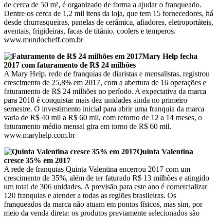
de cerca de 50 m², é organizado de forma a ajudar o franqueado.
Dentre os cerca de 1,2 mil itens da loja, que tem 15 fornecedores, há
desde churrasqueiras, panelas de cerâmica, afiadores, eletroportáteis,
aventais, frigideiras, facas de titânio, coolers e temperos.
www.mundocheff.com.br
Mary Help fecha
2017 com faturamento de R$ 24 milhões
A Mary Help, rede de franquias de diaristas e mensalistas, registrou
crescimento de 25,8% em 2017, com a abertura de 16 operações e
faturamento de R$ 24 milhões no período. A expectativa da marca
para 2018 é conquistar mais dez unidades ainda no primeiro
semestre. O investimento inicial para abrir uma franquia da marca
varia de R$ 40 mil a R$ 60 mil, com retorno de 12 a 14 meses, o
faturamento médio mensal gira em torno de R$ 60 mil.
www.maryhelp.com.br
Quinta Valentina
cresce 35% em 2017
A rede de franquias Quinta Valentina encerrou 2017 com um
crescimento de 35%, além de ter faturado R$ 13 milhões e atingido
um total de 306 unidades. A previsão para este ano é comercializar
120 franquias e atender a todas as regiões brasileiras. Os
franqueados da marca não atuam em pontos físicos, mas sim, por
meio da venda direta: os produtos previamente selecionados são