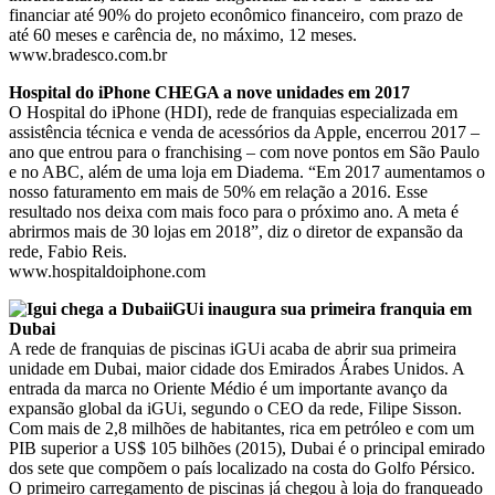
financiar até 90% do projeto econômico financeiro, com prazo de
até 60 meses e carência de, no máximo, 12 meses.
www.bradesco.com.br
Hospital do iPhone CHEGA a nove unidades em 2017
O Hospital do iPhone (HDI), rede de franquias especializada em
assistência técnica e venda de acessórios da Apple, encerrou 2017 –
ano que entrou para o franchising – com nove pontos em São Paulo
e no ABC, além de uma loja em Diadema. “Em 2017 aumentamos o
nosso faturamento em mais de 50% em relação a 2016. Esse
resultado nos deixa com mais foco para o próximo ano. A meta é
abrirmos mais de 30 lojas em 2018”, diz o diretor de expansão da
rede, Fabio Reis.
www.hospitaldoiphone.com
iGUi inaugura sua primeira franquia em
Dubai
A rede de franquias de piscinas iGUi acaba de abrir sua primeira
unidade em Dubai, maior cidade dos Emirados Árabes Unidos. A
entrada da marca no Oriente Médio é um importante avanço da
expansão global da iGUi, segundo o CEO da rede, Filipe Sisson.
Com mais de 2,8 milhões de habitantes, rica em petróleo e com um
PIB superior a US$ 105 bilhões (2015), Dubai é o principal emirado
dos sete que compõem o país localizado na costa do Golfo Pérsico.
O primeiro carregamento de piscinas já chegou à loja do franqueado