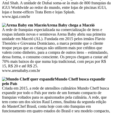
Atul Shah. A unidade de Dubai soma-se às mais de 800 franquias da
iGUi Worldwide ao redor do mundo, entre lojas de piscinas iGUi,
lojas e home-offices Trata Bem e lojas Splash.
www.igui.com/br
Arena Baby chega a Maceió
A rede de franquias especializada na comercialização de itens e
roupas infantis novas e seminovas Arena Baby abriu sua primeira
unidade em Maceió (AL). Fundada em 2015 pelos irmãos Flavio
Thenório e Giovanna Domiciano, a marca permite que o cliente
troque peças que as crianças não utilizem mais por créditos que
valem como dinheiro, para a compra de outros itens – estimulando,
dessa forma, o consumo consciente. Os preços chegam a custar até
70% mais baixos do que numa loja tradicional, com peças por R$
15, R$ 20 e até R$ 25.
www.arenababy.com.br
Mundo Cheff busca expandir
pelo País
Criada em 2015, a rede de utensílios culinários Mundo Cheff busca
expandir por todo o País por meio de um formato compacto de
franquias voltados para os apaixonados pela culinária. A rede, que
tem como um dos sócios Raul Lemos, finalista da segunda edição
do MasterChef Brasil, conta hoje com oito franquias em
funcionamento em quatro estados do Brasil e seu modelo compacto,