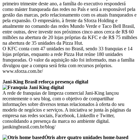
primeiro trimestre deste ano, a família do executivo responderá
como máster franqueada das redes no País e será a responsável pela
gestão das marcas, pelo relacionamento com os atuais franqueados e
pela expansão. O empresário, à frente da Sforza Holding e
atualmente no comando das redes Mundo Verde e Taco Bell Brasil,
entre outras, deve investir nos próximos cinco anos cerca de R$ 60
milhões na abertura de 20 lojas próprias da KFC e de R$ 75 milhões
na abertura de 35 unidades da Pizza Hut.
O KFC conta com 47 unidades no Brasil, sendo 33 franquias e 14
lojas próprias, enquanto a rede Pizza Hut reúne 180 unidades
franqueadas. O valor da aquisição não foi informado, mas a família
divulgou que a compra será feita com recursos próprios.
www.sforza.com.br/
Jani-King Brasil reforça presença digital
A rede de franquias de limpeza comercial Jani-King lançou
recentemente o seu blog, com o objetivo de compartilhar
informações sobre diversos temas relacionados à oferta do seu
modelo de negócios e serviços. A iniciativa se junta às páginas da
empresa nas redes sociais, Facebook, LinkedIn e Twitter,
consolidando a presença da marca no ambiente digital.
janikingbrasil.com.br/blog/
Ótris abre quatro unidades home-based