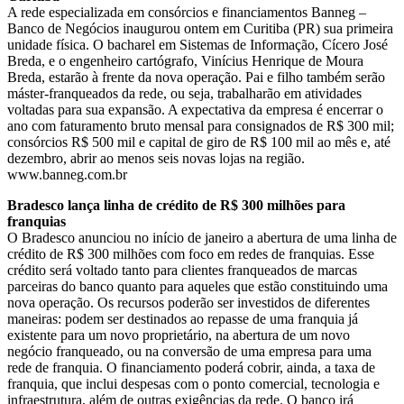
A rede especializada em consórcios e financiamentos Banneg –
Banco de Negócios inaugurou ontem em Curitiba (PR) sua primeira
unidade física. O bacharel em Sistemas de Informação, Cícero José
Breda, e o engenheiro cartógrafo, Vinícius Henrique de Moura
Breda, estarão à frente da nova operação. Pai e filho também serão
máster-franqueados da rede, ou seja, trabalharão em atividades
voltadas para sua expansão. A expectativa da empresa é encerrar o
ano com faturamento bruto mensal para consignados de R$ 300 mil;
consórcios R$ 500 mil e capital de giro de R$ 100 mil ao mês e, até
dezembro, abrir ao menos seis novas lojas na região.
www.banneg.com.br
Bradesco lança linha de crédito de R$ 300 milhões para
franquias
O Bradesco anunciou no início de janeiro a abertura de uma linha de
crédito de R$ 300 milhões com foco em redes de franquias. Esse
crédito será voltado tanto para clientes franqueados de marcas
parceiras do banco quanto para aqueles que estão constituindo uma
nova operação. Os recursos poderão ser investidos de diferentes
maneiras: podem ser destinados ao repasse de uma franquia já
existente para um novo proprietário, na abertura de um novo
negócio franqueado, ou na conversão de uma empresa para uma
rede de franquia. O financiamento poderá cobrir, ainda, a taxa de
franquia, que inclui despesas com o ponto comercial, tecnologia e
infraestrutura, além de outras exigências da rede. O banco irá