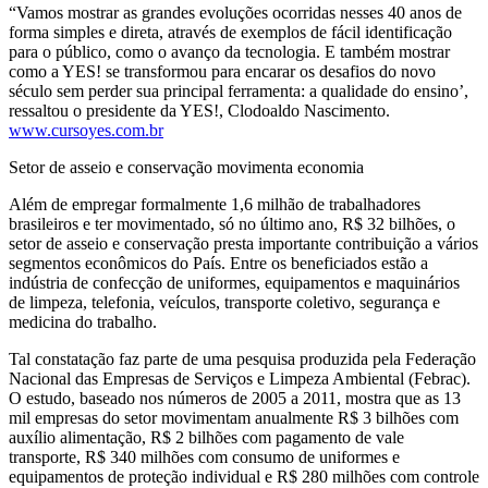
“Vamos mostrar as grandes evoluções ocorridas nesses 40 anos de
forma simples e direta, através de exemplos de fácil identificação
para o público, como o avanço da tecnologia. E também mostrar
como a YES! se transformou para encarar os desafios do novo
século sem perder sua principal ferramenta: a qualidade do ensino’,
ressaltou o presidente da YES!, Clodoaldo Nascimento.
www.cursoyes.com.br
Setor de asseio e conservação movimenta economia
Além de empregar formalmente 1,6 milhão de trabalhadores
brasileiros e ter movimentado, só no último ano, R$ 32 bilhões, o
setor de asseio e conservação presta importante contribuição a vários
segmentos econômicos do País. Entre os beneficiados estão a
indústria de confecção de uniformes, equipamentos e maquinários
de limpeza, telefonia, veículos, transporte coletivo, segurança e
medicina do trabalho.
Tal constatação faz parte de uma pesquisa produzida pela Federação
Nacional das Empresas de Serviços e Limpeza Ambiental (Febrac).
O estudo, baseado nos números de 2005 a 2011, mostra que as 13
mil empresas do setor movimentam anualmente R$ 3 bilhões com
auxílio alimentação, R$ 2 bilhões com pagamento de vale
transporte, R$ 340 milhões com consumo de uniformes e
equipamentos de proteção individual e R$ 280 milhões com controle