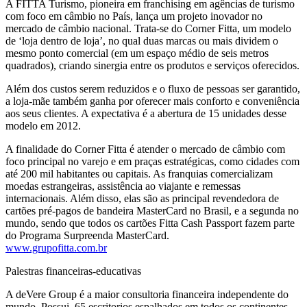
A FITTA Turismo, pioneira em franchising em agências de turismo
com foco em câmbio no País, lança um projeto inovador no
mercado de câmbio nacional. Trata-se do Corner Fitta, um modelo
de ‘loja dentro de loja’, no qual duas marcas ou mais dividem o
mesmo ponto comercial (em um espaço médio de seis metros
quadrados), criando sinergia entre os produtos e serviços oferecidos.
Além dos custos serem reduzidos e o fluxo de pessoas ser garantido,
a loja-mãe também ganha por oferecer mais conforto e conveniência
aos seus clientes. A expectativa é a abertura de 15 unidades desse
modelo em 2012.
A finalidade do Corner Fitta é atender o mercado de câmbio com
foco principal no varejo e em praças estratégicas, como cidades com
até 200 mil habitantes ou capitais. As franquias comercializam
moedas estrangeiras, assistência ao viajante e remessas
internacionais. Além disso, elas são as principal revendedora de
cartões pré-pagos de bandeira MasterCard no Brasil, e a segunda no
mundo, sendo que todos os cartões Fitta Cash Passport fazem parte
do Programa Surpreenda MasterCard.
www.grupofitta.com.br
Palestras financeiras-educativas
A deVere Group é a maior consultoria financeira independente do
mundo. Possui 65 escritorios espalhados em todos os continentes,