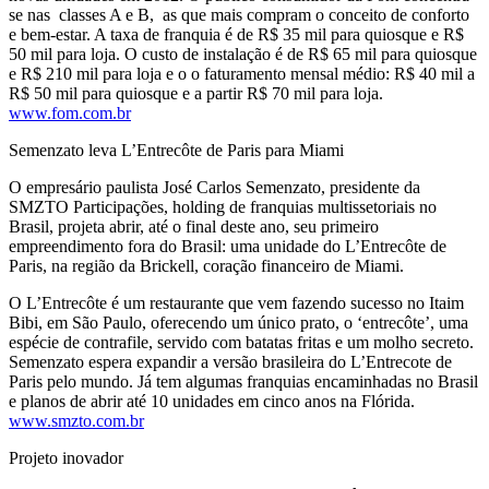
se nas classes A e B, as que mais compram o conceito de conforto
e bem-estar. A taxa de franquia é de R$ 35 mil para quiosque e R$
50 mil para loja. O custo de instalação é de R$ 65 mil para quiosque
e R$ 210 mil para loja e o o faturamento mensal médio: R$ 40 mil a
R$ 50 mil para quiosque e a partir R$ 70 mil para loja.
www.fom.com.br
Semenzato leva L’Entrecôte de Paris para Miami
O empresário paulista José Carlos Semenzato, presidente da
SMZTO Participações, holding de franquias multissetoriais no
Brasil, projeta abrir, até o final deste ano, seu primeiro
empreendimento fora do Brasil: uma unidade do L’Entrecôte de
Paris, na região da Brickell, coração financeiro de Miami.
O L’Entrecôte é um restaurante que vem fazendo sucesso no Itaim
Bibi, em São Paulo, oferecendo um único prato, o ‘entrecôte’, uma
espécie de contrafile, servido com batatas fritas e um molho secreto.
Semenzato espera expandir a versão brasileira do L’Entrecote de
Paris pelo mundo. Já tem algumas franquias encaminhadas no Brasil
e planos de abrir até 10 unidades em cinco anos na Flórida.
www.smzto.com.br
Projeto inovador