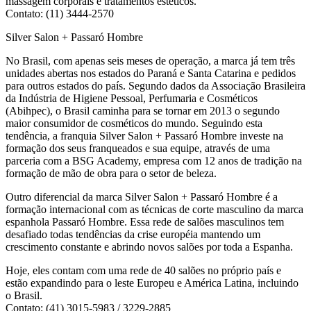
massagem corporais e tratamentos estéticos.
Contato: (11) 3444-2570
Silver Salon + Passaró Hombre
No Brasil, com apenas seis meses de operação, a marca já tem três
unidades abertas nos estados do Paraná e Santa Catarina e pedidos
para outros estados do país. Segundo dados da Associação Brasileira
da Indústria de Higiene Pessoal, Perfumaria e Cosméticos
(Abihpec), o Brasil caminha para se tornar em 2013 o segundo
maior consumidor de cosméticos do mundo. Seguindo esta
tendência, a franquia Silver Salon + Passaró Hombre investe na
formação dos seus franqueados e sua equipe, através de uma
parceria com a BSG Academy, empresa com 12 anos de tradição na
formação de mão de obra para o setor de beleza.
Outro diferencial da marca Silver Salon + Passaró Hombre é a
formação internacional com as técnicas de corte masculino da marca
espanhola Passaró Hombre. Essa rede de salões masculinos tem
desafiado todas tendências da crise européia mantendo um
crescimento constante e abrindo novos salões por toda a Espanha.
Hoje, eles contam com uma rede de 40 salões no próprio país e
estão expandindo para o leste Europeu e América Latina, incluindo
o Brasil.
Contato: (41) 3015-5983 / 3229-2885