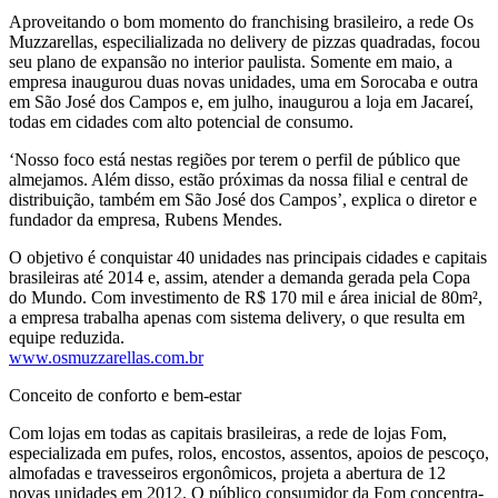
Aproveitando o bom momento do franchising brasileiro, a rede Os
Muzzarellas, especilializada no delivery de pizzas quadradas, focou
seu plano de expansão no interior paulista. Somente em maio, a
empresa inaugurou duas novas unidades, uma em Sorocaba e outra
em São José dos Campos e, em julho, inaugurou a loja em Jacareí,
todas em cidades com alto potencial de consumo.
‘Nosso foco está nestas regiões por terem o perfil de público que
almejamos. Além disso, estão próximas da nossa filial e central de
distribuição, também em São José dos Campos’, explica o diretor e
fundador da empresa, Rubens Mendes.
O objetivo é conquistar 40 unidades nas principais cidades e capitais
brasileiras até 2014 e, assim, atender a demanda gerada pela Copa
do Mundo. Com investimento de R$ 170 mil e área inicial de 80m²,
a empresa trabalha apenas com sistema delivery, o que resulta em
equipe reduzida.
www.osmuzzarellas.com.br
Conceito de conforto e bem-estar
Com lojas em todas as capitais brasileiras, a rede de lojas Fom,
especializada em pufes, rolos, encostos, assentos, apoios de pescoço,
almofadas e travesseiros ergonômicos, projeta a abertura de 12
novas unidades em 2012. O público consumidor da Fom concentra-