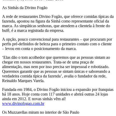
As Sinhás da Divino Fogão
A rede de restaurantes Divino Fogão, que oferece comidas típicas da
fazenda, apostou na figura da Sinhá como representante oficial da
marca. As simpáticas senhoras, que atendem a clientela à frente do
bufê, é a marca registrada da empresa.
A opção, pouco convencional para restaurantes – que procuram por
perfis pré-definidos de beleza para o primeiro contato com o cliente
– levou em conta o posicionamento da marca.
‘Elas dão o tom acolhedor que queremos que as pessoas sintam ao
chegar em nossos restaurantes. Trata-se de uma praça de
alimentação, mas nem por isso precisa ser impessoal e robotizado.
Queremos garantir que as pessoas se sintam únicas e saboreando a
verdadeira comida típica da fazenda’, avalia o fundador da rede,
Reinaldo Marques Varela.
Fundada em 1984, o Divino Fogão iniciou a expansão por franquias
há 18 anos. Hoje conta com 117 unidades e abrirá outras 24 lojas
ainda em 2012. E novas sinhás vêm aí!
www.divinofogao.com.br
Os Muzzarellas miram no interior de São Paulo