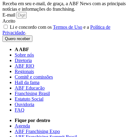
Receba em seu e-mail, de graça, a ABF News com as principais
notícias e informações do franchising.
E-mail
Aceito
Li e concordo com os
Termos de Uso
e a
Política de
Privacidade
.
Quero receber
A ABF
Sobre nós
Diretoria
ABF RIO
Regionais
Comitê e comissões
Hall da fama
ABF Educação
Franchising Brasil
Estatuto Social
Ouvidoria
FAQ
Fique por dentro
Agenda
ABF Franchising Expo
ABF Franchising Summit Brasil