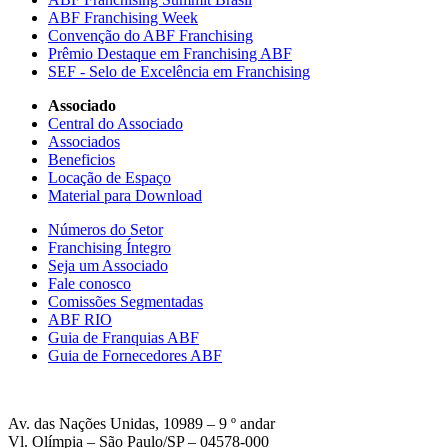
ABF Franchising Week
Convenção do ABF Franchising
Prêmio Destaque em Franchising ABF
SEF - Selo de Excelência em Franchising
Associado
Central do Associado
Associados
Beneficios
Locação de Espaço
Material para Download
Números do Setor
Franchising Íntegro
Seja um Associado
Fale conosco
Comissões Segmentadas
ABF RIO
Guia de Franquias ABF
Guia de Fornecedores ABF
Av. das Nações Unidas, 10989 – 9 º andar
Vl. Olímpia – São Paulo/SP – 04578-000