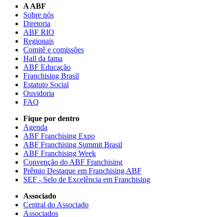
A ABF
Sobre nós
Diretoria
ABF RIO
Regionais
Comitê e comissões
Hall da fama
ABF Educação
Franchising Brasil
Estatuto Social
Ouvidoria
FAQ
Fique por dentro
Agenda
ABF Franchising Expo
ABF Franchising Summit Brasil
ABF Franchising Week
Convenção do ABF Franchising
Prêmio Destaque em Franchising ABF
SEF - Selo de Excelência em Franchising
Associado
Central do Associado
Associados