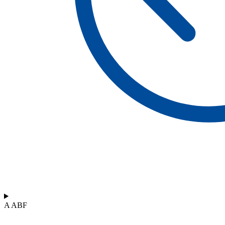
A ABF