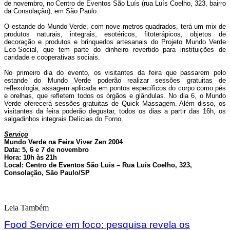
de novembro, no
Centro de Eventos São Luís (rua Luís Coelho, 323, bairro
da Consolação), em São Paulo.
O estande do Mundo Verde, com nove metros quadrados, terá um mix de
produtos naturais, integrais, esotéricos, fitoterápicos, objetos de
decoração e produtos e brinquedos artesanais do Projeto Mundo Verde
Eco-Social, que tem parte do dinheiro revertido para instituições de
caridade e cooperativas sociais.
No primeiro dia do evento, os visitantes da feira que passarem pelo
estande do Mundo Verde poderão realizar sessões gratuitas de
reflexologia, assagem aplicada em pontos específicos do corpo como pés
e orelhas, que refletem todos os órgãos e glândulas. No dia 6, o Mundo
Verde oferecerá sessões gratuitas de Quick Massagem. Além disso, os
visitantes da feira poderão degustar, todos os dias a partir das 16h, os
salgadinhos integrais Delícias do Forno.
Serviço
Mundo Verde na Feira Viver Zen 2004
Data: 5, 6 e 7 de novembro
Hora: 10h às 21h
Local:
Centro de Eventos São Luís –
Rua Luís Coelho, 323,
Consolação, São Paulo/SP
Leia Também
Food Service em foco: pesquisa revela os