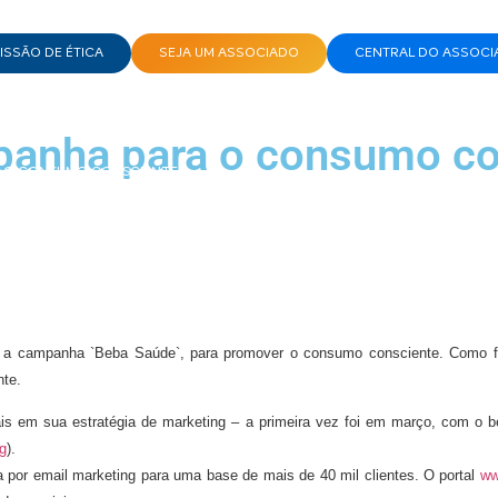
SSÃO DE ÉTICA
SEJA UM ASSOCIADO
CENTRAL DO ASSOCI
anha para o consumo co
A O CONSUMO CONSCIENTE
 campanha `Beba Saúde`, para promover o consumo consciente. Como forma
nte.
ais em sua estratégia de marketing – a primeira vez foi em março, com o b
g
).
 por email marketing para uma base de mais de 40 mil clientes. O portal
ww