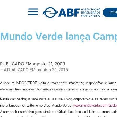
COMI
Mundo Verde lança Camp
|
NOTÍCIAS
|
MUNDO VERDE LANÇA CAMPANHA PAR
PUBLICADO EM
agosto 21, 2009
– ATUALIZADO EM outubro 20, 2015
A rede MUNDO VERDE volta a investir em marketing responsável e lança a
oferecem três modelos de canecas contendo motivos ligados ao meio ambie
Nesta campanha, a rede volta a usar seu blog corporativo e as redes soci
instantâneas no Twitter e no Blog Mundo Verde (
www.mundoverde.com.br/blo
A campanha será divulgada ainda no Orkut, Facebook e Flickr e comunicada