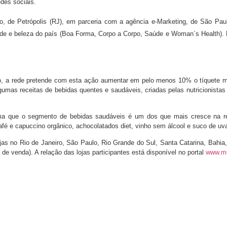
des sociais.
o, de Petrópolis (RJ), em parceria com a agência e-Marketing, de São Pa
úde e beleza do país (Boa Forma, Corpo a Corpo, Saúde e Woman`s Health). P
lho, a rede pretende com esta ação aumentar em pelo menos 10% o tíquete
algumas receitas de bebidas quentes e saudáveis, criadas pelas nutricionist
irma que o segmento de bebidas saudáveis é um dos que mais cresce na r
café e capuccino orgânico, achocolatados diet, vinho sem álcool e suco de uv
as no Rio de Janeiro, São Paulo, Rio Grande do Sul, Santa Catarina, Bahi
e venda). A relação das lojas participantes está disponível no portal
www.m