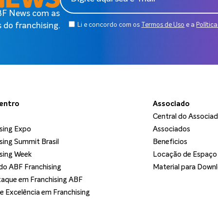
ABF News com as
 do franchising.
Li e concordo com os
Termos de Uso
e a
Polític
dentro
Associado
Central do Associa
sing Expo
Associados
sing Summit Brasil
Beneficios
sing Week
Locação de Espaço
o ABF Franchising
Material para Down
aque em Franchising ABF
de Excelência em Franchising