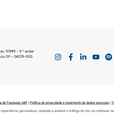
as, 10989 – 9 º andar
Paulo/SP – 04578-000
a de Franquias ABF
|
Política de privacidade e tratamento de dados pessoais
|
T
© 2026 – ABF | Associação Brasileira de Franchising
experiência, personalizar conteúdo e analisar o tráfego do site. Ao continuar n
Desenvolvido por
mufasa