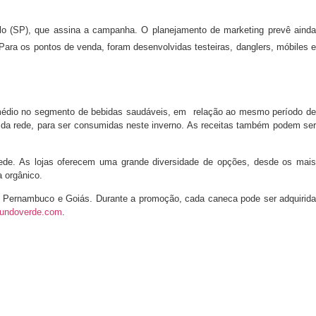
ulo (SP), que assina a campanha. O planejamento de marketing prevê ainda
ara os pontos de venda, foram desenvolvidas testeiras, danglers, móbiles e
 médio no segmento de bebidas saudáveis, em relação ao mesmo período de
as da rede, para ser consumidas neste inverno. As receitas também podem ser
ede. As lojas oferecem uma grande diversidade de opções, desde os mais
a orgânico.
a, Pernambuco e Goiás. Durante a promoção, cada caneca pode ser adquirida
undoverde.com
.