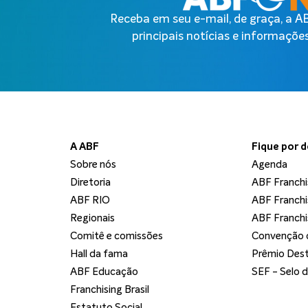
Receba em seu e-mail, de graça, a 
principais notícias e informações
A ABF
Fique por 
Sobre nós
Agenda
Diretoria
ABF Franchi
ABF RIO
ABF Franchi
Regionais
ABF Franchi
Comitê e comissões
Convenção d
Hall da fama
Prêmio Dest
ABF Educação
SEF - Selo 
Franchising Brasil
Estatuto Social