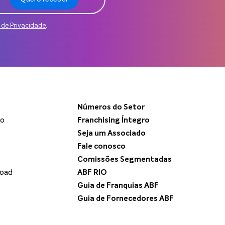
a de Privacidade
.
Números do Setor
do
Franchising Íntegro
Seja um Associado
Fale conosco
Comissões Segmentadas
load
ABF RIO
Guia de Franquias ABF
Guia de Fornecedores ABF