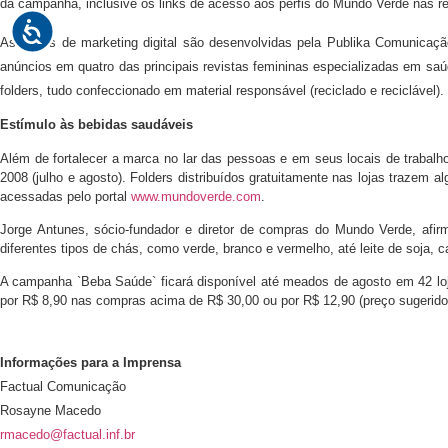
da campanha, inclusive os links de acesso aos perfis do Mundo Verde nas re
As ações de marketing digital são desenvolvidas pela Publika Comunicaçã
anúncios em quatro das principais revistas femininas especializadas em sa
folders, tudo confeccionado em material responsável (reciclado e reciclável).
Estímulo às bebidas saudáveis
Além de fortalecer a marca no lar das pessoas e em seus locais de traba
2008 (julho e agosto). Folders distribuídos gratuitamente nas lojas trazem 
acessadas pelo portal
www.mundoverde.com
.
Jorge Antunes, sócio-fundador e diretor de compras do Mundo Verde, af
diferentes tipos de chás, como verde, branco e vermelho, até leite de soja, 
A campanha `Beba Saúde` ficará disponível até meados de agosto em 42 loj
por R$ 8,90 nas compras acima de R$ 30,00 ou por R$ 12,90 (preço sugerido d
Informações para a Imprensa
Factual Comunicação
Rosayne Macedo
rmacedo@factual.inf.br