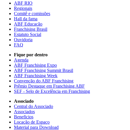
ABF RIO
Regionais
Comitê e comissões
Hall da fama
ABF Educação
Franchising Brasil
Estatuto Social
Ouvidoria
FAQ
Fique por dentro
Agenda
ABF Franchising Expo
ABF Franchising Summit Brasil
ABF Franchising Week
Convenção do ABF Franchising
Prêmio Destaque em Franchising ABF
SEF - Selo de Excelência em Franchising
Associado
Central do Associado
Associados
Beneficios
Locação de Espaço
Material para Download