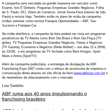
A campanha será veiculada na grande imprensa em veículos como
Exame, Isto É Dinheiro, Pequenas Empresas Grandes Negócios, Folha
de S. Paulo, DCI, Diário do Comércio, Jornal Sexta-Feira (interior de São
Paulo) e revista Veja. Também estão no plano de mídia da campanha
mídias setoriais como revista Franquia Oportunidades – ABF, Seu
Sucesso e Franquia Cia.
Na mídia eletrônica, a campanha da feira poderá ser vista em programas
jornalísticos da TV Aberta como Bom Dia Brasil e Bom Dia Praça (TV
globo), TV Pequenas Empresas Grandes Negócios, Feiras e Negócios
(TV Gazeta), Economia e Negócios (Rede Mulher) – nos dias 22 e 29/06,
às 21h30, e em programas da TV fechada como Bem Amigos, Sport
News e Arena (SportTV).
Além da campanha publicitária, a estratégia de divulgação da ABF
Franchising Expo 2007 conta com o reforço de assessoria de imprensa e
comunicação direta através do site oficial da feira (
www.abfexpo.com.br
) e
de newsletters de relacionamento com o mercado.
Leia Também
ABF ruma aos 40 anos impulsionando o
franchising brasileiro