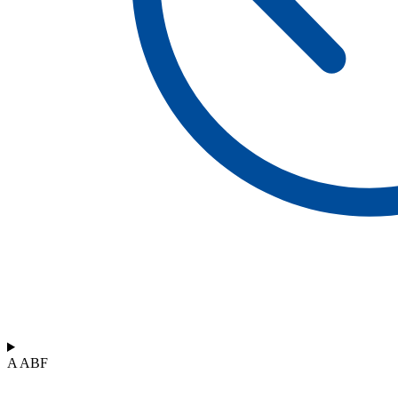
A ABF