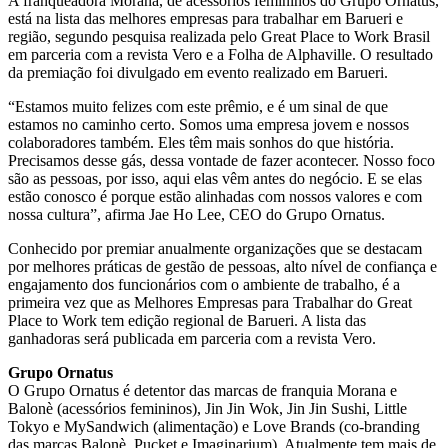
A franqueadora Morana, de acessórios femininos do Grupo Ornatus,
está na lista das melhores empresas para trabalhar em Barueri e
região, segundo pesquisa realizada pelo Great Place to Work Brasil
em parceria com a revista Vero e a Folha de Alphaville. O resultado
da premiação foi divulgado em evento realizado em Barueri.
“Estamos muito felizes com este prêmio, e é um sinal de que
estamos no caminho certo. Somos uma empresa jovem e nossos
colaboradores também. Eles têm mais sonhos do que história.
Precisamos desse gás, dessa vontade de fazer acontecer. Nosso foco
são as pessoas, por isso, aqui elas vêm antes do negócio. E se elas
estão conosco é porque estão alinhadas com nossos valores e com
nossa cultura”, afirma Jae Ho Lee, CEO do Grupo Ornatus.
Conhecido por premiar anualmente organizações que se destacam
por melhores práticas de gestão de pessoas, alto nível de confiança e
engajamento dos funcionários com o ambiente de trabalho, é a
primeira vez que as Melhores Empresas para Trabalhar do Great
Place to Work tem edição regional de Barueri. A lista das
ganhadoras será publicada em parceria com a revista Vero.
Grupo Ornatus
O Grupo Ornatus é detentor das marcas de franquia Morana e
Balonè (acessórios femininos), Jin Jin Wok, Jin Jin Sushi, Little
Tokyo e MySandwich (alimentação) e Love Brands (co-branding
das marcas Balonè, Pucket e Imaginarium). Atualmente tem mais de