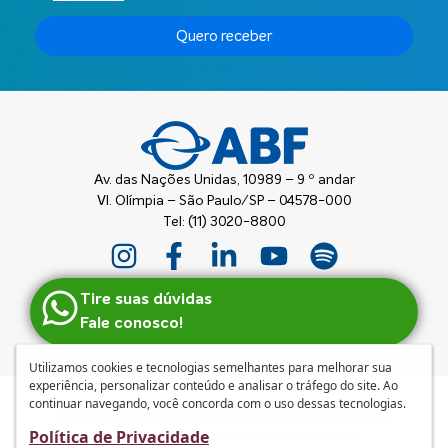
Quero receber
Av. das Nações Unidas, 10989 – 9 º andar
Vl. Olímpia – São Paulo/SP – 04578-000
Tel: (11) 3020-8800
Tire suas dúvidas
Fale conosco!
Utilizamos cookies e tecnologias semelhantes para melhorar sua
experiência, personalizar conteúdo e analisar o tráfego do site. Ao
continuar navegando, você concorda com o uso dessas tecnologias.
Anuncie
|
Guia de Franquias ABF
|
Política de privacidade e
Política de Privacidade
tratamento de dados pessoais
|
Termos de Uso