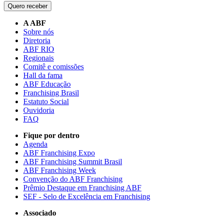
Quero receber
A ABF
Sobre nós
Diretoria
ABF RIO
Regionais
Comitê e comissões
Hall da fama
ABF Educação
Franchising Brasil
Estatuto Social
Ouvidoria
FAQ
Fique por dentro
Agenda
ABF Franchising Expo
ABF Franchising Summit Brasil
ABF Franchising Week
Convenção do ABF Franchising
Prêmio Destaque em Franchising ABF
SEF - Selo de Excelência em Franchising
Associado