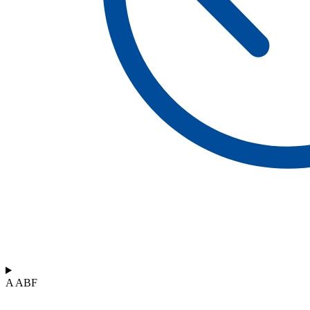
A ABF