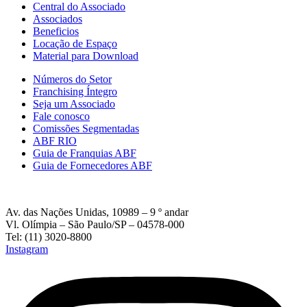
Central do Associado
Associados
Beneficios
Locação de Espaço
Material para Download
Números do Setor
Franchising Íntegro
Seja um Associado
Fale conosco
Comissões Segmentadas
ABF RIO
Guia de Franquias ABF
Guia de Fornecedores ABF
Av. das Nações Unidas, 10989 – 9 º andar
Vl. Olímpia – São Paulo/SP – 04578-000
Tel: (11) 3020-8800
Instagram