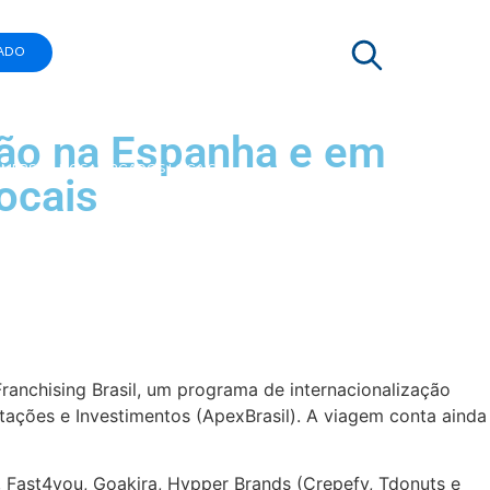
ADO
são na Espanha e em
E IMERSÃO NOS MERCADOS LOCAIS
ocais
ranchising Brasil, um programa de internacionalização
tações e Investimentos (ApexBrasil). A viagem conta ainda
, Fast4you, Goakira, Hypper Brands (Crepefy, Tdonuts e