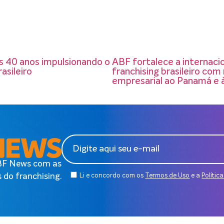
 40 anos impulsionando o
ABF fortalece a internaci
asileiro
franchising brasileiro com
empresarial ao Panamá e 
ABF News com as
 do franchising.
Li e concordo com os
Termos de Uso
e a
Polític