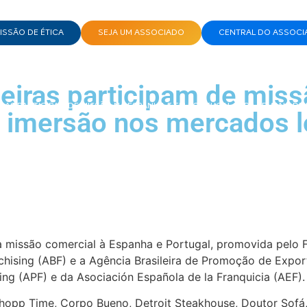
SSÃO DE ÉTICA
SEJA UM ASSOCIADO
CENTRAL DO ASSOCI
leiras participam de mis
EIRAS PARTICIPAM DE MISSÃO NA ESPANHA E EM PORTUGAL PARA SEMANA D
 imersão nos mercados l
a missão comercial à Espanha e Portugal, promovida pelo F
chising (ABF) e a Agência Brasileira de Promoção de Expor
g (APF) e da Asociación Española de la Franquicia (AEF).
Chopp Time, Corpo Bueno, Detroit Steakhouse, Doutor Sofá