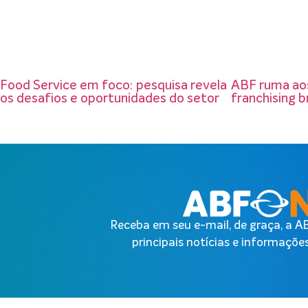
Food Service em foco: pesquisa revela
ABF ruma aos
os desafios e oportunidades do setor
franchising br
Receba em seu e-mail, de graça, a 
principais notícias e informações