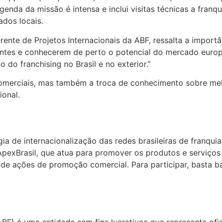
agenda da missão é intensa e inclui visitas técnicas a fra
dos locais.
ente de Projetos Internacionais da ABF, ressalta a importâ
ontes e conhecerem de perto o potencial do mercado europ
 do franchising no Brasil e no exterior.”
omerciais, mas também a troca de conhecimento sobre melh
ional.
égia de internacionalização das redes brasileiras de franq
 ApexBrasil, que atua para promover os produtos e serviços b
 de ações de promoção comercial. Para participar, basta ba
BF) é uma entidade sem fins lucrativos que representa ofic