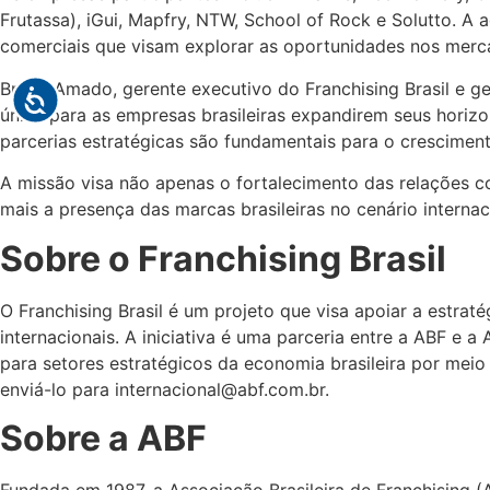
Frutassa), iGui, Mapfry, NTW, School of Rock e Solutto. A 
comerciais que visam explorar as oportunidades nos merca
Bruno Amado, gerente executivo do Franchising Brasil e ger
única para as empresas brasileiras expandirem seus horiz
parcerias estratégicas são fundamentais para o crescimento
A missão visa não apenas o fortalecimento das relações c
mais a presença das marcas brasileiras no cenário internac
Sobre o Franchising Brasil
O Franchising Brasil é um projeto que visa apoiar a estrat
internacionais. A iniciativa é uma parceria entre a ABF e a
para setores estratégicos da economia brasileira por meio
enviá-lo para internacional@abf.com.br.
Sobre a ABF
Fundada em 1987, a Associação Brasileira de Franchising (A