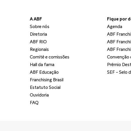
A ABF
Fique por 
Sobre nós
Agenda
Diretoria
ABF Franchi
ABF RIO
ABF Franchi
Regionais
ABF Franchi
Comitê e comissões
Convenção d
Hall da fama
Prêmio Dest
ABF Educação
SEF - Selo 
Franchising Brasil
Estatuto Social
Ouvidoria
FAQ