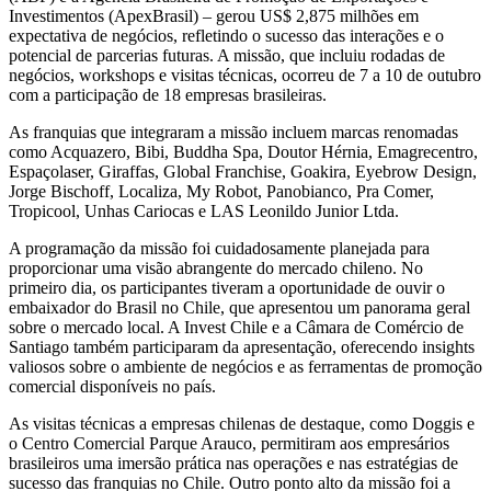
Investimentos (ApexBrasil) – gerou US$ 2,875 milhões em
expectativa de negócios, refletindo o sucesso das interações e o
potencial de parcerias futuras. A missão, que incluiu rodadas de
negócios, workshops e visitas técnicas, ocorreu de 7 a 10 de outubro
com a participação de 18 empresas brasileiras.
As franquias que integraram a missão incluem marcas renomadas
como Acquazero, Bibi, Buddha Spa, Doutor Hérnia, Emagrecentro,
Espaçolaser, Giraffas, Global Franchise, Goakira, Eyebrow Design,
Jorge Bischoff, Localiza, My Robot, Panobianco, Pra Comer,
Tropicool, Unhas Cariocas e LAS Leonildo Junior Ltda.
A programação da missão foi cuidadosamente planejada para
proporcionar uma visão abrangente do mercado chileno. No
primeiro dia, os participantes tiveram a oportunidade de ouvir o
embaixador do Brasil no Chile, que apresentou um panorama geral
sobre o mercado local. A Invest Chile e a Câmara de Comércio de
Santiago também participaram da apresentação, oferecendo insights
valiosos sobre o ambiente de negócios e as ferramentas de promoção
comercial disponíveis no país.
As visitas técnicas a empresas chilenas de destaque, como Doggis e
o Centro Comercial Parque Arauco, permitiram aos empresários
brasileiros uma imersão prática nas operações e nas estratégias de
sucesso das franquias no Chile. Outro ponto alto da missão foi a