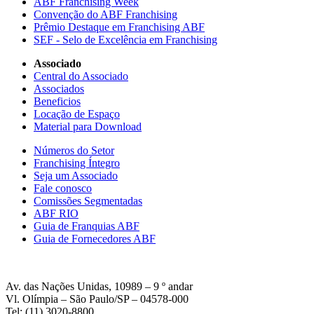
ABF Franchising Week
Convenção do ABF Franchising
Prêmio Destaque em Franchising ABF
SEF - Selo de Excelência em Franchising
Associado
Central do Associado
Associados
Beneficios
Locação de Espaço
Material para Download
Números do Setor
Franchising Íntegro
Seja um Associado
Fale conosco
Comissões Segmentadas
ABF RIO
Guia de Franquias ABF
Guia de Fornecedores ABF
Av. das Nações Unidas, 10989 – 9 º andar
Vl. Olímpia – São Paulo/SP – 04578-000
Tel: (11) 3020-8800