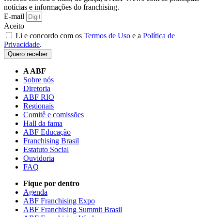
notícias e informações do franchising.
E-mail
Aceito
Li e concordo com os
Termos de Uso
e a
Política de
Privacidade
.
Quero receber
A ABF
Sobre nós
Diretoria
ABF RIO
Regionais
Comitê e comissões
Hall da fama
ABF Educação
Franchising Brasil
Estatuto Social
Ouvidoria
FAQ
Fique por dentro
Agenda
ABF Franchising Expo
ABF Franchising Summit Brasil