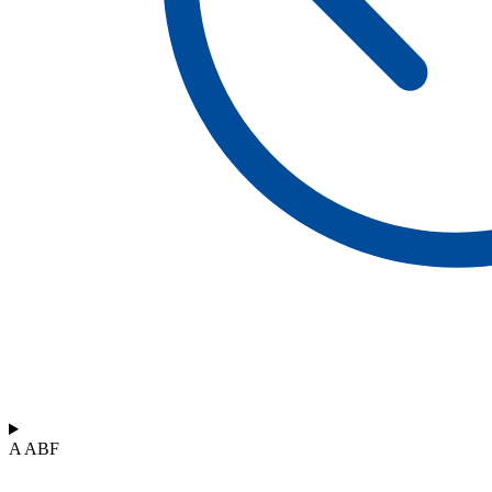
A ABF