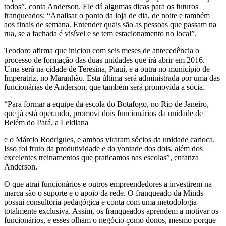
todos”, conta Anderson. Ele dá algumas dicas para os futuros
franqueados: “Analisar o ponto da loja de dia, de noite e também
aos finais de semana. Entender quais são as pessoas que passam na
rua, se a fachada é visível e se tem estacionamento no local”.
Teodoro afirma que iniciou com seis meses de antecedência o
processo de formação das duas unidades que irá abrir em 2016.
Uma será na cidade de Teresina, Piauí, e a outra no município de
Imperatriz, no Maranhão. Esta última será administrada por uma das
funcionárias de Anderson, que também será promovida a sócia.
“Para formar a equipe da escola do Botafogo, no Rio de Janeiro,
que já está operando, promovi dois funcionários da unidade de
Belém do Pará, a Leidiana
e o Márcio Rodrigues, e ambos viraram sócios da unidade carioca.
Isso foi fruto da produtividade e da vontade dos dois, além dos
excelentes treinamentos que praticamos nas escolas”, enfatiza
Anderson.
O que atrai funcionários e outros empreendedores a investirem na
marca são o suporte e o apoio da rede. O franqueado da Minds
possui consultoria pedagógica e conta com uma metodologia
totalmente exclusiva. Assim, os franqueados aprendem a motivar os
funcionários, e esses olham o negócio como donos, mesmo porque