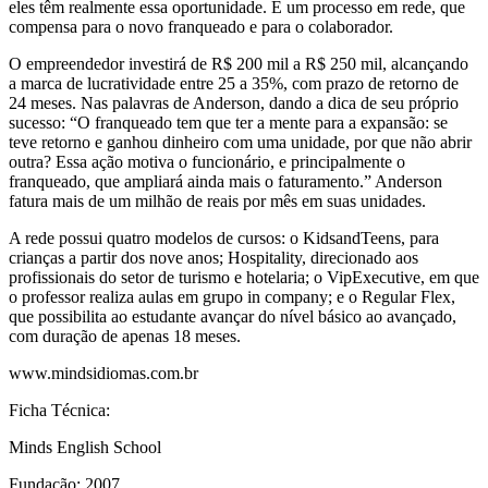
eles têm realmente essa oportunidade. É um processo em rede, que
compensa para o novo franqueado e para o colaborador.
O empreendedor investirá de R$ 200 mil a R$ 250 mil, alcançando
a marca de lucratividade entre 25 a 35%, com prazo de retorno de
24 meses. Nas palavras de Anderson, dando a dica de seu próprio
sucesso: “O franqueado tem que ter a mente para a expansão: se
teve retorno e ganhou dinheiro com uma unidade, por que não abrir
outra? Essa ação motiva o funcionário, e principalmente o
franqueado, que ampliará ainda mais o faturamento.” Anderson
fatura mais de um milhão de reais por mês em suas unidades.
A rede possui quatro modelos de cursos: o KidsandTeens, para
crianças a partir dos nove anos; Hospitality, direcionado aos
profissionais do setor de turismo e hotelaria; o VipExecutive, em que
o professor realiza aulas em grupo in company; e o Regular Flex,
que possibilita ao estudante avançar do nível básico ao avançado,
com duração de apenas 18 meses.
www.mindsidiomas.com.br
Ficha Técnica:
Minds English School
Fundação: 2007