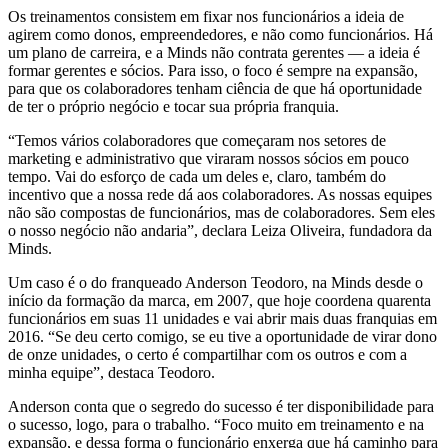
Os treinamentos consistem em fixar nos funcionários a ideia de
agirem como donos, empreendedores, e não como funcionários. Há
um plano de carreira, e a Minds não contrata gerentes — a ideia é
formar gerentes e sócios. Para isso, o foco é sempre na expansão,
para que os colaboradores tenham ciência de que há oportunidade
de ter o próprio negócio e tocar sua própria franquia.
“Temos vários colaboradores que começaram nos setores de
marketing e administrativo que viraram nossos sócios em pouco
tempo. Vai do esforço de cada um deles e, claro, também do
incentivo que a nossa rede dá aos colaboradores. As nossas equipes
não são compostas de funcionários, mas de colaboradores. Sem eles
o nosso negócio não andaria”, declara Leiza Oliveira, fundadora da
Minds.
Um caso é o do franqueado Anderson Teodoro, na Minds desde o
início da formação da marca, em 2007, que hoje coordena quarenta
funcionários em suas 11 unidades e vai abrir mais duas franquias em
2016. “Se deu certo comigo, se eu tive a oportunidade de virar dono
de onze unidades, o certo é compartilhar com os outros e com a
minha equipe”, destaca Teodoro.
Anderson conta que o segredo do sucesso é ter disponibilidade para
o sucesso, logo, para o trabalho. “Foco muito em treinamento e na
expansão, e dessa forma o funcionário enxerga que há caminho para