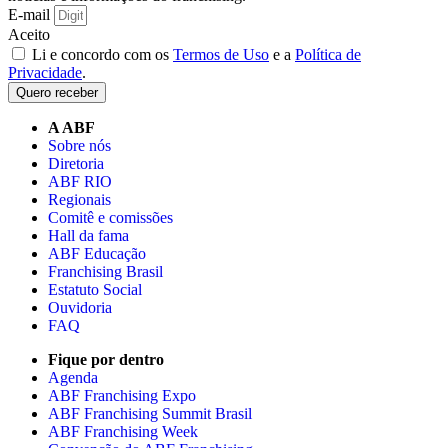
E-mail
Aceito
Li e concordo com os
Termos de Uso
e a
Política de
Privacidade
.
Quero receber
A ABF
Sobre nós
Diretoria
ABF RIO
Regionais
Comitê e comissões
Hall da fama
ABF Educação
Franchising Brasil
Estatuto Social
Ouvidoria
FAQ
Fique por dentro
Agenda
ABF Franchising Expo
ABF Franchising Summit Brasil
ABF Franchising Week