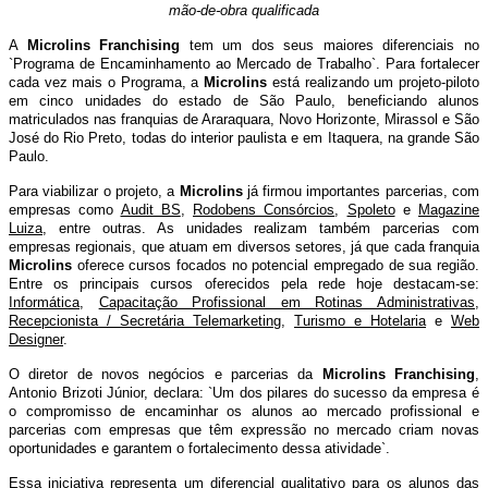
mão-de-obra qualificada
A
Microlins Franchising
tem um dos seus maiores diferenciais no
`Programa de Encaminhamento ao Mercado de Trabalho`. Para fortalecer
cada vez mais o Programa, a
Microlins
está realizando um projeto-piloto
em cinco unidades do estado de São Paulo, beneficiando alunos
matriculados nas franquias de Araraquara, Novo Horizonte, Mirassol e São
José do Rio Preto, todas do interior paulista e em Itaquera, na grande São
Paulo.
Para viabilizar o projeto, a
Microlins
já firmou importantes parcerias, com
empresas como
Audit BS
,
Rodobens Consórcios
,
Spoleto
e
Magazine
Luiza
, entre outras. As unidades realizam também parcerias com
empresas regionais, que atuam em diversos setores, já que cada franquia
Microlins
oferece cursos focados no potencial empregado de sua região.
Entre os principais cursos oferecidos pela rede hoje destacam-se:
Informática
,
Capacitação Profissional em Rotinas Administrativas
,
Recepcionista / Secretária Telemarketing
,
Turismo e Hotelaria
e
Web
Designer
.
O diretor de novos negócios e parcerias da
Microlins Franchising
,
Antonio Brizoti Júnior, declara: `Um dos pilares do sucesso da empresa é
o compromisso de encaminhar os alunos ao mercado profissional e
parcerias com empresas que têm expressão no mercado criam novas
oportunidades e garantem o fortalecimento dessa atividade`.
Essa iniciativa representa um diferencial qualitativo para os alunos das