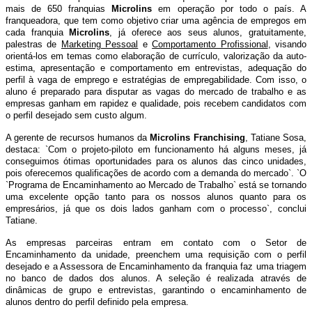
mais de 650 franquias
Microlins
em operação por todo o país. A
franqueadora, que tem como objetivo criar uma agência de empregos em
cada franquia
Microlins
, já oferece aos seus alunos, gratuitamente,
palestras de
Marketing Pessoal
e
Comportamento Profissional
, visando
orientá-los em temas como elaboração de currículo, valorização da auto-
estima, apresentação e comportamento em entrevistas, adequação do
perfil à vaga de emprego e estratégias de empregabilidade. Com isso, o
aluno é preparado para disputar as vagas do mercado de trabalho e as
empresas ganham em rapidez e qualidade, pois recebem candidatos com
o perfil desejado sem custo algum.
A gerente de recursos humanos da
Microlins Franchising
, Tatiane Sosa,
destaca: `Com o projeto-piloto em funcionamento há alguns meses, já
conseguimos ótimas oportunidades para os alunos das cinco unidades,
pois oferecemos qualificações de acordo com a demanda do mercado`. `O
`Programa de Encaminhamento ao Mercado de Trabalho` está se tornando
uma excelente opção tanto para os nossos alunos quanto para os
empresários, já que os dois lados ganham com o processo`, conclui
Tatiane.
As empresas parceiras entram em contato com o Setor de
Encaminhamento da unidade, preenchem uma requisição com o perfil
desejado e a Assessora de Encaminhamento da franquia faz uma triagem
no banco de dados dos alunos. A seleção é realizada através de
dinâmicas de grupo e entrevistas, garantindo o encaminhamento de
alunos dentro do perfil definido pela empresa.