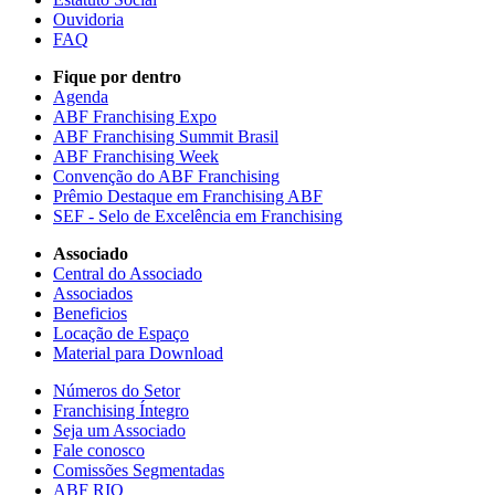
Ouvidoria
FAQ
Fique por dentro
Agenda
ABF Franchising Expo
ABF Franchising Summit Brasil
ABF Franchising Week
Convenção do ABF Franchising
Prêmio Destaque em Franchising ABF
SEF - Selo de Excelência em Franchising
Associado
Central do Associado
Associados
Beneficios
Locação de Espaço
Material para Download
Números do Setor
Franchising Íntegro
Seja um Associado
Fale conosco
Comissões Segmentadas
ABF RIO