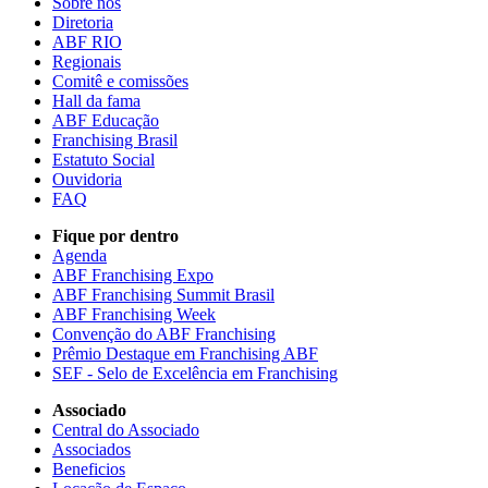
Sobre nós
Diretoria
ABF RIO
Regionais
Comitê e comissões
Hall da fama
ABF Educação
Franchising Brasil
Estatuto Social
Ouvidoria
FAQ
Fique por dentro
Agenda
ABF Franchising Expo
ABF Franchising Summit Brasil
ABF Franchising Week
Convenção do ABF Franchising
Prêmio Destaque em Franchising ABF
SEF - Selo de Excelência em Franchising
Associado
Central do Associado
Associados
Beneficios