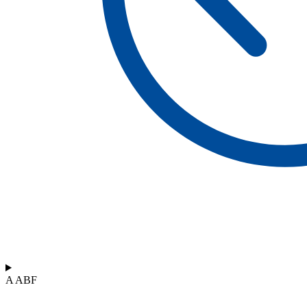
A ABF