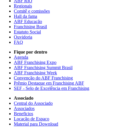
ABF RIO
Regionais
Comitê e comissões
Hall da fama
ABF Educação
Franchising Brasil
Estatuto Social
Ouvidoria
FAQ
Fique por dentro
Agenda
ABF Franchising Expo
ABF Franchising Summit Brasil
ABF Franchising Week
Convenção do ABF Franchising
Prêmio Destaque em Franchising ABF
SEF - Selo de Excelência em Franchising
Associado
Central do Associado
Associados
Beneficios
Locação de Espaço
Material para Download