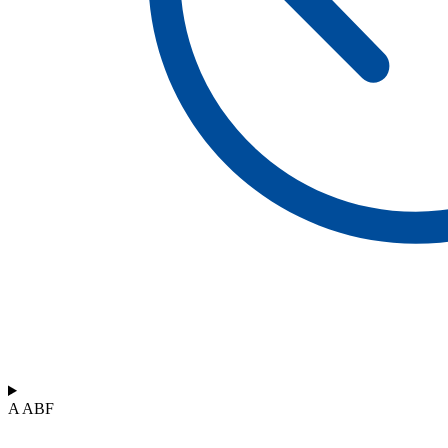
A ABF