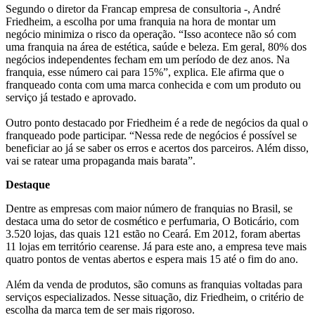
Segundo o diretor da Francap empresa de consultoria -, André
Friedheim, a escolha por uma franquia na hora de montar um
negócio minimiza o risco da operação. “Isso acontece não só com
uma franquia na área de estética, saúde e beleza. Em geral, 80% dos
negócios independentes fecham em um período de dez anos. Na
franquia, esse número cai para 15%”, explica. Ele afirma que o
franqueado conta com uma marca conhecida e com um produto ou
serviço já testado e aprovado.
Outro ponto destacado por Friedheim é a rede de negócios da qual o
franqueado pode participar. “Nessa rede de negócios é possível se
beneficiar ao já se saber os erros e acertos dos parceiros. Além disso,
vai se ratear uma propaganda mais barata”.
Destaque
Dentre as empresas com maior número de franquias no Brasil, se
destaca uma do setor de cosmético e perfumaria, O Boticário, com
3.520 lojas, das quais 121 estão no Ceará. Em 2012, foram abertas
11 lojas em território cearense. Já para este ano, a empresa teve mais
quatro pontos de ventas abertos e espera mais 15 até o fim do ano.
Além da venda de produtos, são comuns as franquias voltadas para
serviços especializados. Nesse situação, diz Friedheim, o critério de
escolha da marca tem de ser mais rigoroso.