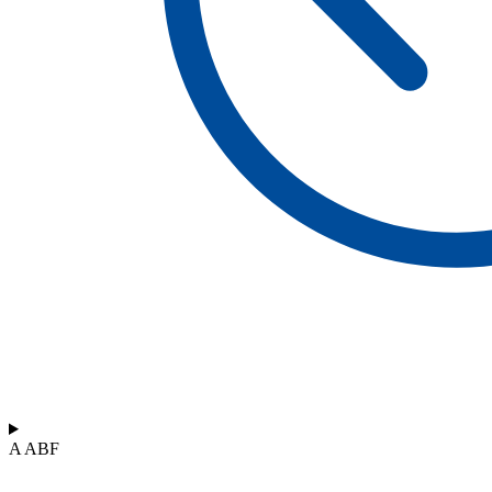
A ABF