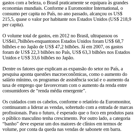
gastos com a beleza, o Brasil praticamente se equipara às grandes
economias mundiais. Conforme a Euromonitor International, o
consumo per capita no País, no ano passado, alcançou os US$
215,5, quase o valor por habitante nos Estados Unidos (US$ 218,9
per capita).
O volume total de gastos, em 2012 no Brasil, ultrapassou os
US$41,7bilhões-enquantonos Estados Unidos foram US$ 68,7
bilhões e no Japão de US$ 47,2 bilhões. Já em 2007, os gastos
foram de US$ 22,3 bilhões no País, US$ 63,3 bilhões nos Estados
Unidos e US$ 33,6 bilhões no Japão.
Dentre os fatores que explicam as expansão do setor no País, a
pesquisa aponta questões macroeconômicas, como o aumento do
salário mínimo, os programas de assistência social e o aumento da
taxa de emprego que favoreceram com o aumento da renda entre
consumidores de “renda média emergente”.
Os cuidados com os cabelos, conforme o relatório da Euromonitor,
continuaram a liderar as vendas, sobretudo com a entrada de marcas
profissionais. Para o futuro, é esperado que o foco em produtos para
o público masculino tenha crescimento. Por outro lado, a categoria
“banho” deve esperar um dos maiores de clínios em termos de
volume, por conta da queda nas vendas de sabonete em barra.