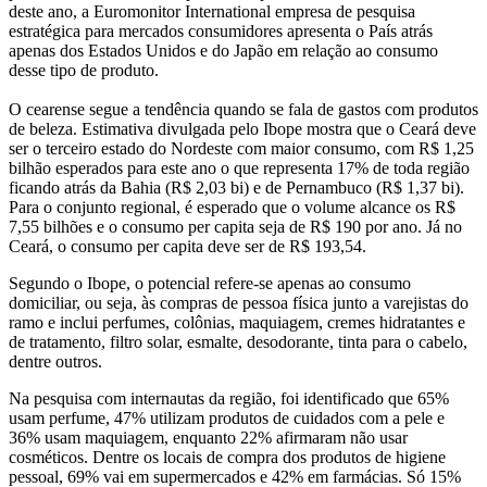
deste ano, a Euromonitor International empresa de pesquisa
estratégica para mercados consumidores apresenta o País atrás
apenas dos Estados Unidos e do Japão em relação ao consumo
desse tipo de produto.
O cearense segue a tendência quando se fala de gastos com produtos
de beleza. Estimativa divulgada pelo Ibope mostra que o Ceará deve
ser o terceiro estado do Nordeste com maior consumo, com R$ 1,25
bilhão esperados para este ano o que representa 17% de toda região
ficando atrás da Bahia (R$ 2,03 bi) e de Pernambuco (R$ 1,37 bi).
Para o conjunto regional, é esperado que o volume alcance os R$
7,55 bilhões e o consumo per capita seja de R$ 190 por ano. Já no
Ceará, o consumo per capita deve ser de R$ 193,54.
Segundo o Ibope, o potencial refere-se apenas ao consumo
domiciliar, ou seja, às compras de pessoa física junto a varejistas do
ramo e inclui perfumes, colônias, maquiagem, cremes hidratantes e
de tratamento, filtro solar, esmalte, desodorante, tinta para o cabelo,
dentre outros.
Na pesquisa com internautas da região, foi identificado que 65%
usam perfume, 47% utilizam produtos de cuidados com a pele e
36% usam maquiagem, enquanto 22% afirmaram não usar
cosméticos. Dentre os locais de compra dos produtos de higiene
pessoal, 69% vai em supermercados e 42% em farmácias. Só 15%