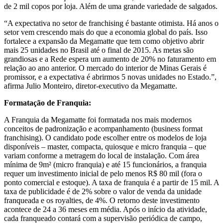
de 2 mil copos por loja. Além de uma grande variedade de salgados.
“A expectativa no setor de franchising é bastante otimista. Há anos o
setor vem crescendo mais do que a economia global do país. Isso
fortalece a expansão da Megamatte que tem como objetivo abrir
mais 25 unidades no Brasil até o final de 2015. As metas são
grandiosas e a Rede espera um aumento de 20% no faturamento em
relação ao ano anterior. O mercado do interior de Minas Gerais é
promissor, e a expectativa é abrirmos 5 novas unidades no Estado.”,
afirma Julio Monteiro, diretor-executivo da Megamatte.
Formatação de Franquia:
A Franquia da Megamatte foi formatada nos mais modernos
conceitos de padronização e acompanhamento (business format
franchising). O candidato pode escolher entre os modelos de loja
disponíveis – master, compacta, quiosque e micro franquia – que
variam conforme a metragem do local de instalação. Com área
mínima de 9m² (micro franquia) e até 15 funcionários, a franquia
requer um investimento inicial de pelo menos R$ 80 mil (fora o
ponto comercial e estoque). A taxa de franquia é a partir de 15 mil. A
taxa de publicidade é de 2% sobre o valor de venda da unidade
franqueada e os royalties, de 4%. O retorno deste investimento
acontece de 24 a 36 meses em média. Após o início da atividade,
cada franqueado contará com a supervisão periódica de campo,