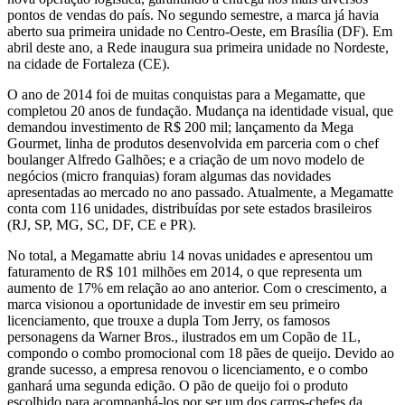
pontos de vendas do país. No segundo semestre, a marca já havia
aberto sua primeira unidade no Centro-Oeste, em Brasília (DF). Em
abril deste ano, a Rede inaugura sua primeira unidade no Nordeste,
na cidade de Fortaleza (CE).
O ano de 2014 foi de muitas conquistas para a Megamatte, que
completou 20 anos de fundação. Mudança na identidade visual, que
demandou investimento de R$ 200 mil; lançamento da Mega
Gourmet, linha de produtos desenvolvida em parceria com o chef
boulanger Alfredo Galhões; e a criação de um novo modelo de
negócios (micro franquias) foram algumas das novidades
apresentadas ao mercado no ano passado. Atualmente, a Megamatte
conta com 116 unidades, distribuídas por sete estados brasileiros
(RJ, SP, MG, SC, DF, CE e PR).
No total, a Megamatte abriu 14 novas unidades e apresentou um
faturamento de R$ 101 milhões em 2014, o que representa um
aumento de 17% em relação ao ano anterior. Com o crescimento, a
marca visionou a oportunidade de investir em seu primeiro
licenciamento, que trouxe a dupla Tom Jerry, os famosos
personagens da Warner Bros., ilustrados em um Copão de 1L,
compondo o combo promocional com 18 pães de queijo. Devido ao
grande sucesso, a empresa renovou o licenciamento, e o combo
ganhará uma segunda edição. O pão de queijo foi o produto
escolhido para acompanhá-los por ser um dos carros-chefes da