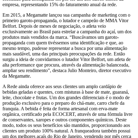
empresa, representando 15% do faturamento anual da rede.
Em 2015, a Megamatte lançou sua campanha de marketing com o
primeiro garoto-propaganda, o lutador e campeão de MMA Vitor
Belfort. Depois de meses de negociação, o atleta veio
exclusivamente ao Brasil para estrelar a campanha do açaí, um dos
produtos mais vendidos da marca. “Buscávamos um garoto-
propaganda com quem tivéssemos uma identificação e que, ao
mesmo tempo, pudesse representar a busca por uma alimentação
mais saudável, uma das principais preocupações da rede. Então
surgiu a ideia de convidarmos o lutador Vitor Belfort, um atleta de
alta performance que procura, através da alimentação balanceada,
ampliar seu rendimento”, destaca Julio Monteiro, diretor executivo
da Megamatte.
A Rede ainda oferece aos seus clientes um amplo cardápio de
bebidas geladas e quentes, com misturas à base de mate, guaraná,
leite, chocolate e frutas. Um dos grandes diferenciais é o modo de
produção exclusivo para o preparo do chá-mate, carro chefe da
franquia. A bebida é feita de forma artesanal com erva-mate
orgânica, certificado pela ECOCERT, através de uma fórmula livre
de conservantes, xaropes e outros componentes químicos. Deste
modo, todos os seus benefícios são mantidos, proporcionando aos
clientes um produto 100% natural. A franqueadora também possui
um dos melhores açaís do Rio de Janeiro, vendendo por mês cerca