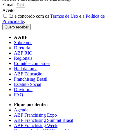
E-mail
Aceito
Li e concordo com os
Termos de Uso
e a
Política de
Privacidade
.
Quero receber
A ABF
Sobre nós
Diretoria
ABF RIO
Regionais
Comitê e comissões
Hall da fama
ABF Educação
Franchising Brasil
Estatuto Social
Ouvidoria
FAQ
Fique por dentro
Agenda
ABF Franchising Expo
ABF Franchising Summit Brasil
ABF Franchising Week