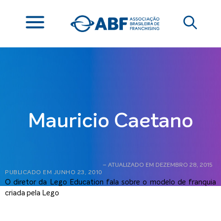
Mauricio Caetano
– ATUALIZADO EM DEZEMBRO 28, 2015
PUBLICADO EM
JUNHO 23, 2010
O diretor da Lego Education fala sobre o modelo de franquia
criada pela Lego