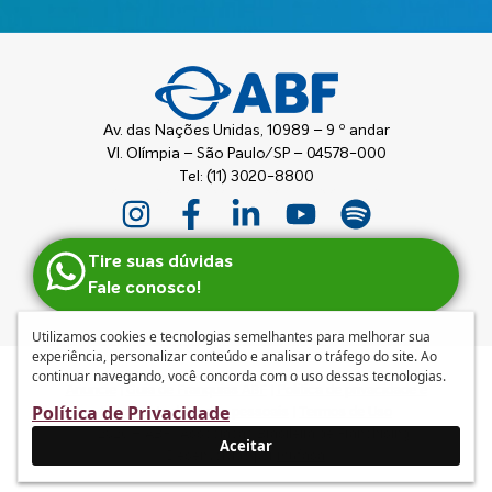
Av. das Nações Unidas, 10989 – 9 º andar
Vl. Olímpia – São Paulo/SP – 04578-000
Tel: (11) 3020-8800
Tire suas dúvidas
Fale conosco!
Utilizamos cookies e tecnologias semelhantes para melhorar sua
experiência, personalizar conteúdo e analisar o tráfego do site. Ao
continuar navegando, você concorda com o uso dessas tecnologias.
Anuncie
|
Guia de Franquias ABF
|
Política de privacidade e
Política de Privacidade
tratamento de dados pessoais
|
Termos de Uso
© 2026 – ABF | Associação Brasileira de Franchising
Aceitar
Desenvolvido por
mufasa