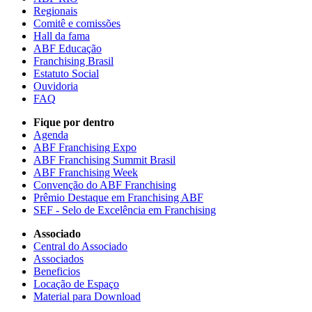
Regionais
Comitê e comissões
Hall da fama
ABF Educação
Franchising Brasil
Estatuto Social
Ouvidoria
FAQ
Fique por dentro
Agenda
ABF Franchising Expo
ABF Franchising Summit Brasil
ABF Franchising Week
Convenção do ABF Franchising
Prêmio Destaque em Franchising ABF
SEF - Selo de Excelência em Franchising
Associado
Central do Associado
Associados
Beneficios
Locação de Espaço
Material para Download