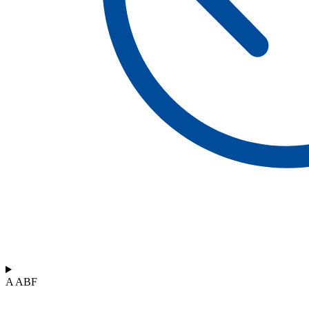
A ABF