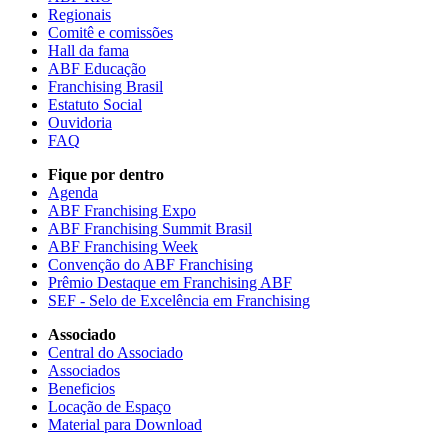
Regionais
Comitê e comissões
Hall da fama
ABF Educação
Franchising Brasil
Estatuto Social
Ouvidoria
FAQ
Fique por dentro
Agenda
ABF Franchising Expo
ABF Franchising Summit Brasil
ABF Franchising Week
Convenção do ABF Franchising
Prêmio Destaque em Franchising ABF
SEF - Selo de Excelência em Franchising
Associado
Central do Associado
Associados
Beneficios
Locação de Espaço
Material para Download