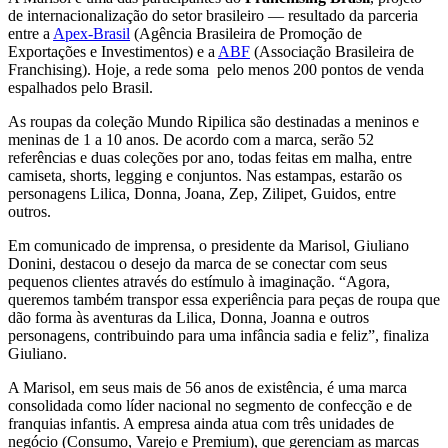
de internacionalização do setor brasileiro — resultado da parceria
entre a
Apex-Brasil
(Agência Brasileira de Promoção de
Exportações e Investimentos) e a
ABF
(Associação Brasileira de
Franchising). Hoje, a rede soma pelo menos 200 pontos de venda
espalhados pelo Brasil.
As roupas da coleção Mundo Ripilica são destinadas a meninos e
meninas de 1 a 10 anos. De acordo com a marca, serão 52
referências e duas coleções por ano, todas feitas em malha, entre
camiseta, shorts, legging e conjuntos. Nas estampas, estarão os
personagens Lilica, Donna, Joana, Zep, Zilipet, Guidos, entre
outros.
Em comunicado de imprensa, o presidente da Marisol, Giuliano
Donini, destacou o desejo da marca de se conectar com seus
pequenos clientes através do estímulo à imaginação. “Agora,
queremos também transpor essa experiência para peças de roupa que
dão forma às aventuras da Lilica, Donna, Joanna e outros
personagens, contribuindo para uma infância sadia e feliz”, finaliza
Giuliano.
A Marisol, em seus mais de 56 anos de existência, é uma marca
consolidada como líder nacional no segmento de confecção e de
franquias infantis. A empresa ainda atua com três unidades de
negócio (Consumo, Varejo e Premium), que gerenciam as marcas