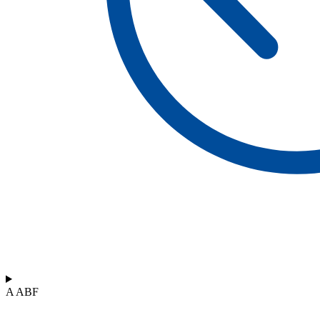
A ABF