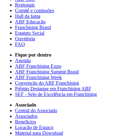
Regionais
Comitê e comissões
Hall da fama
ABF Educação
Franchising Brasil
Estatuto Social
Ouvidoria
FAQ
Fique por dentro
Agenda
ABF Franchising Expo
ABF Franchising Summit Brasil
ABF Franchising Week
Convenção do ABF Franchising
Prêmio Destaque em Franchising ABF
SEF - Selo de Excelência em Franchising
Associado
Central do Associado
Associados
Beneficios
Locação de Espaço
Material para Download