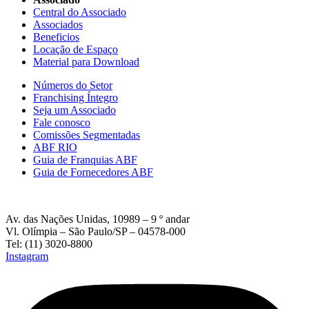
Central do Associado
Associados
Beneficios
Locação de Espaço
Material para Download
Números do Setor
Franchising Íntegro
Seja um Associado
Fale conosco
Comissões Segmentadas
ABF RIO
Guia de Franquias ABF
Guia de Fornecedores ABF
Av. das Nações Unidas, 10989 – 9 º andar
Vl. Olímpia – São Paulo/SP – 04578-000
Tel: (11) 3020-8800
Instagram