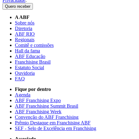
Privacidade
.
Quero receber
A ABF
Sobre nós
Diretoria
ABF RIO
Regionais
Comitê e comissões
Hall da fama
ABF Educação
Franchising Brasil
Estatuto Social
Ouvidoria
FAQ
Fique por dentro
Agenda
ABF Franchising Expo
ABF Franchising Summit Brasil
ABF Franchising Week
Convenção do ABF Franchising
Prêmio Destaque em Franchising ABF
SEF - Selo de Excelência em Franchising
Associado