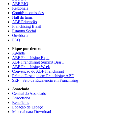
ABF RIO
Regionais
Comitê e comissões
Hall da fama
ABF Educação
Franchising Brasil
Estatuto Social
Ouvidoria
FAQ
Fique por dentro
Agenda
ABF Franchising Expo
ABF Franchising Summit Brasil
ABF Franchising Week
Convenção do ABF Franchising
Prêmio Destaque em Franchising ABF
SEF - Selo de Excelência em Franchising
Associado
Central do Associado
Associados
Beneficios
Locação de Espaço
Material para Download