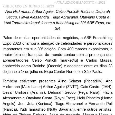
– ATUALIZADO EM AGOSTO 4, 2023
PUBLICADO EM
JUNHO 30, 2023
Ana Hickmann, Arthur Aguiar, Celso Portiolli, Ratinho, Deborah
Secco, Flávia Alessandra, Tiago Abravanel, Otaviano Costa e
Yudi Tamashiro impulsionam o franchising na 30ª ABF Expo, em
SP.
Palco de muitas oportunidades de negócios, a ABF Franchising
Expo 2023 chamou a atenção de celebridades e personalidades
importantes em sua 30ª edição. Com 400 marcas expositoras, a
maior feira de franquias do mundo contou com a presença dos
apresentadores Celso Portiolli (market4u) e Carlos Massa,
conhecido como Ratinho (Odontic) e acontece entre os dias 28
de junho a 1º de julho no Expo Center Norte, em São Paulo.
Também estiveram presentes Aline Salazar (Piccadilly), Ana
Hickmann (Mais Laser) Arthur Aguiar (ZNTT), Caio Castro (JAH),
César Urnhani (Aramis), Deborah Secco (Peça Rara), Flávia
Alessandra e Otaviano Costa (Royal Face), Helô Pinheiro (Home
Angels), Joel Jota (Konioca), Tiago Abravanel e Fernando Poli
(Nanica), Yudi Tamashiro (Nutty Bavarian), entre outros artistas.
Além de Ticiane Pinheiro, Jasin de Andrade, Monique Motta e