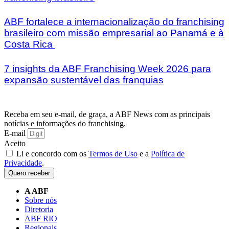
ABF fortalece a internacionalização do franchising
brasileiro com missão empresarial ao Panamá e à
Costa Rica
7 insights da ABF Franchising Week 2026 para
expansão sustentável das franquias
Receba em seu e-mail, de graça, a ABF News com as principais
notícias e informações do franchising.
E-mail
Aceito
Li e concordo com os
Termos de Uso
e a
Política de
Privacidade
.
Quero receber
A ABF
Sobre nós
Diretoria
ABF RIO
Regionais