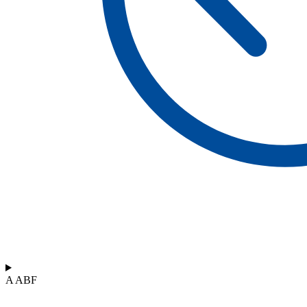
A ABF