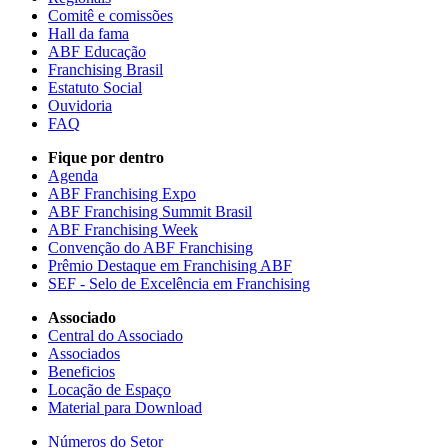
Comitê e comissões
Hall da fama
ABF Educação
Franchising Brasil
Estatuto Social
Ouvidoria
FAQ
Fique por dentro
Agenda
ABF Franchising Expo
ABF Franchising Summit Brasil
ABF Franchising Week
Convenção do ABF Franchising
Prêmio Destaque em Franchising ABF
SEF - Selo de Excelência em Franchising
Associado
Central do Associado
Associados
Beneficios
Locação de Espaço
Material para Download
Números do Setor