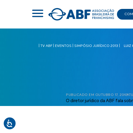
COMI
|
TV ABF
|
EVENTOS
|
SIMPÓSIO JURÍDICO 2013
|
LUIZ
PUBLICADO EM
OUTUBRO 17, 2013
– AT
O diretor jurídico da ABF fala sobr