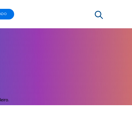
ADO
eiro.