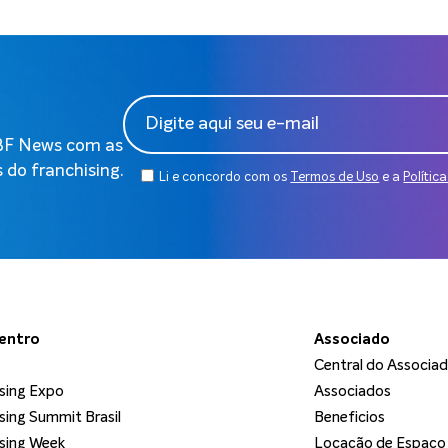
ABF News com as
 do franchising.
Li e concordo com os
Termos de Uso
e a
Polític
dentro
Associado
Central do Associa
sing Expo
Associados
sing Summit Brasil
Beneficios
sing Week
Locação de Espaço