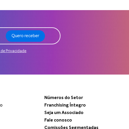
Quero receber
a de Privacidade
.
Números do Setor
do
Franchising Íntegro
Seja um Associado
Fale conosco
Comissões Segmentadas