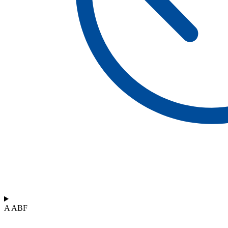
A ABF