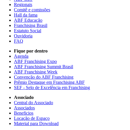
Regionais
Comitê e comissões
Hall da fama
ABF Educação
Franchising Brasil
Estatuto Social
Ouvidoria
FAQ
Fique por dentro
Agenda
ABF Franchising Expo
ABF Franchising Summit Brasil
ABF Franchising Week
Convenção do ABF Franchising
Prêmio Destaque em Franchising ABF
SEF - Selo de Excelência em Franchising
Associado
Central do Associado
Associados
Beneficios
Locação de Espaço
Material para Download