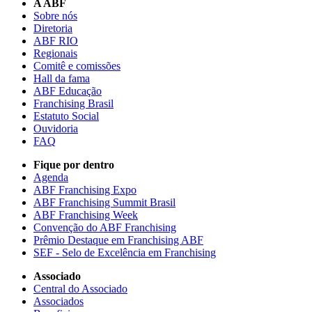
A ABF
Sobre nós
Diretoria
ABF RIO
Regionais
Comitê e comissões
Hall da fama
ABF Educação
Franchising Brasil
Estatuto Social
Ouvidoria
FAQ
Fique por dentro
Agenda
ABF Franchising Expo
ABF Franchising Summit Brasil
ABF Franchising Week
Convenção do ABF Franchising
Prêmio Destaque em Franchising ABF
SEF - Selo de Excelência em Franchising
Associado
Central do Associado
Associados