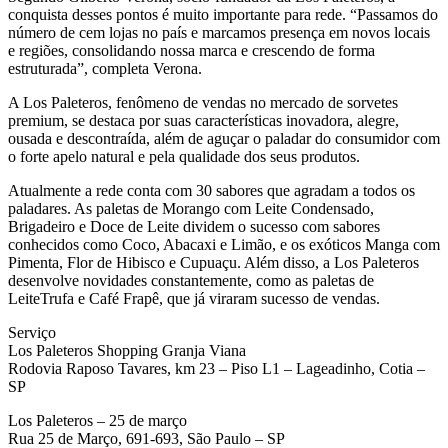
conquista desses pontos é muito importante para rede. “Passamos do
número de cem lojas no país e marcamos presença em novos locais
e regiões, consolidando nossa marca e crescendo de forma
estruturada”, completa Verona.
A Los Paleteros, fenômeno de vendas no mercado de sorvetes
premium, se destaca por suas características inovadora, alegre,
ousada e descontraída, além de aguçar o paladar do consumidor com
o forte apelo natural e pela qualidade dos seus produtos.
Atualmente a rede conta com 30 sabores que agradam a todos os
paladares. As paletas de Morango com Leite Condensado,
Brigadeiro e Doce de Leite dividem o sucesso com sabores
conhecidos como Coco, Abacaxi e Limão, e os exóticos Manga com
Pimenta, Flor de Hibisco e Cupuaçu. Além disso, a Los Paleteros
desenvolve novidades constantemente, como as paletas de
LeiteTrufa e Café Frapê, que já viraram sucesso de vendas.
Serviço
Los Paleteros Shopping Granja Viana
Rodovia Raposo Tavares, km 23 – Piso L1 – Lageadinho, Cotia –
SP
Los Paleteros – 25 de março
Rua 25 de Março, 691-693, São Paulo – SP