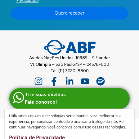
Privacidade
.
Quero receber
Av. das Nações Unidas, 10989 – 9 º andar
Vl. Olímpia – São Paulo/SP – 04578-000
Tel: (11) 3020-8800
Tire suas dúvidas
Fale conosco!
Utilizamos cookies e tecnologias semelhantes para melhorar sua
experiência, personalizar conteúdo e analisar o tráfego do site. Ao
continuar navegando, você concorda com o uso dessas tecnologias.
Anuncie
|
Guia de Franquias ABF
|
Política de privacidade e
Política de Privacidade
tratamento de dados pessoais
|
Termos de Uso