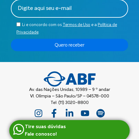
Li e concordo com os
Termos de Uso
e a
Política de
Privacidade
.
Quero receber
Av. das Nações Unidas, 10989 – 9 º andar
Vl. Olímpia – São Paulo/SP – 04578-000
Tel: (11) 3020-8800
Tire suas dúvidas
Fale conosco!