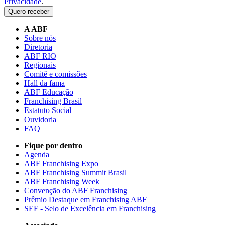
Privacidade
.
Quero receber
A ABF
Sobre nós
Diretoria
ABF RIO
Regionais
Comitê e comissões
Hall da fama
ABF Educação
Franchising Brasil
Estatuto Social
Ouvidoria
FAQ
Fique por dentro
Agenda
ABF Franchising Expo
ABF Franchising Summit Brasil
ABF Franchising Week
Convenção do ABF Franchising
Prêmio Destaque em Franchising ABF
SEF - Selo de Excelência em Franchising