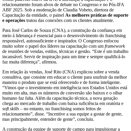
relacionamento foram alvos de debate no Congresso e no Pós-IFA
ABF 2025. Sob a moderação de Claudia Vobeto, diretora de
Capacitação da entidade, o painel
As melhores práticas de suporte
e operações
tratou das conexões com os clientes atualmente.
Para José Carlos de Souza (CNA), a construção da confiança em
meio à liderança é essencial para o desenvolvimento do franchising
responsável, autossuficiente e inspirador. O Congresso enfocou
muito sobre o papel dos líderes na capacitação com um
framework
de reuniões de vendas, estilos, técnicas e gestão. “Este é um trabalho
incansável. Servir de inspiração para um time e sempre qualificá-lo
faz muita diferença”, afirmou.
Em relação às vendas, José Rito (CNA) explicou sobre a venda
consultiva, que consiste em educar o cliente para usufruir da melhor
maneira o produto que se está oferecendo e de forma inteligente.
“Vimos que o investimento em inteligência nos Estados Unidos está
muito em alta, mas os números de conversão são baixos e o olhar
humano faz falta. Além da capacitação técnica, a nova geração
chega ao mercado de trabalho com baixa suficiência em oratória e
soft skills
– no entanto, no franchising somos feitos de
relacionamento”, disse. “Incentive a sua equipe a gostar de gente,
mas principalmente, entender de gente”, concluiu.
A construção da equipe de suporte de campo para impulsionar a