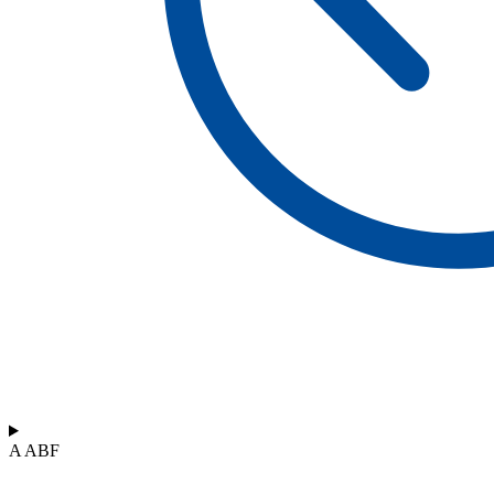
A ABF