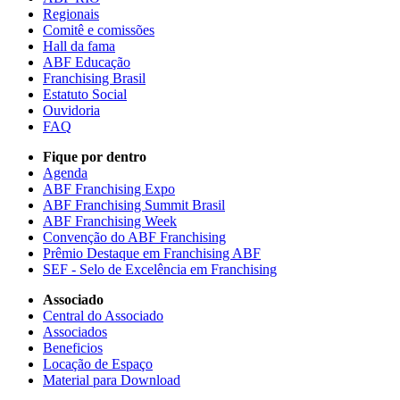
Regionais
Comitê e comissões
Hall da fama
ABF Educação
Franchising Brasil
Estatuto Social
Ouvidoria
FAQ
Fique por dentro
Agenda
ABF Franchising Expo
ABF Franchising Summit Brasil
ABF Franchising Week
Convenção do ABF Franchising
Prêmio Destaque em Franchising ABF
SEF - Selo de Excelência em Franchising
Associado
Central do Associado
Associados
Beneficios
Locação de Espaço
Material para Download