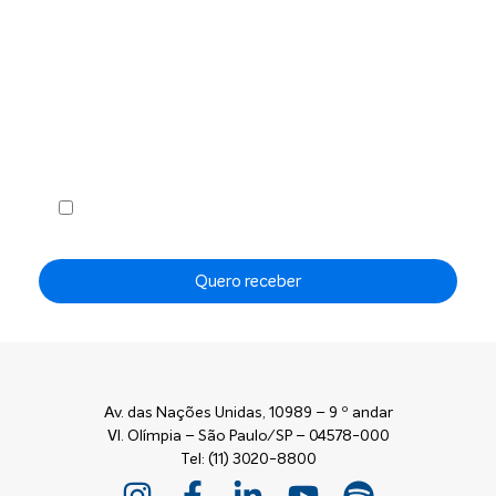
Receba em seu e-mail, de graça, a ABF News
com as principais notícias e informações do
franchising.
Li e concordo com os
Termos de Uso
e a
Política de
Privacidade
.
Quero receber
Av. das Nações Unidas, 10989 – 9 º andar
Vl. Olímpia – São Paulo/SP – 04578-000
Tel: (11) 3020-8800