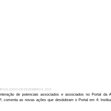
ISING
|
KELLER DE PAULA, DIRETORA DE COM. E MKT – ABF
e Paula, Diretora de Com
ABF
5
 ATUALIZADO EM DEZEMBRO 9, 2015
interação de potenciais associados e associados no Portal da A
 comenta as novas ações que desdobram o Portal em 4: Instituci