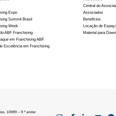
Central do Associa
sing Expo
Associados
sing Summit Brasil
Beneficios
ising Week
Locação de Espaç
do ABF Franchising
Material para Down
taque em Franchising ABF
de Excelência em Franchising
as, 10989 – 9 º andar