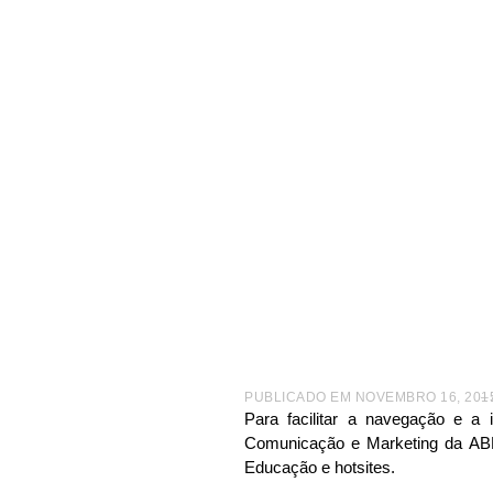
|
TV ABF
|
EVENTOS
|
15ª CONVENÇÃO ABF DO FRANCH
Keller d
PUBLICADO EM
NOVEMBRO 16, 201
–
Para facilitar a navegação e a 
Comunicação e Marketing da ABF,
Educação e hotsites.