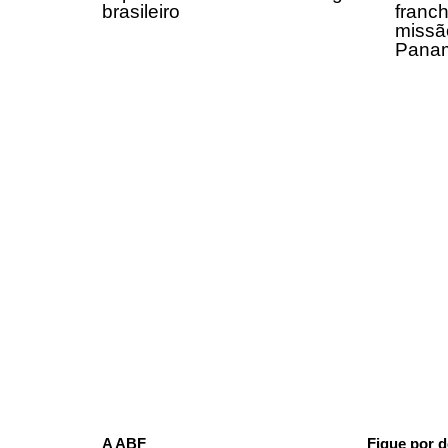
brasileiro
franch
missã
Panam
A ABF
Fique por d