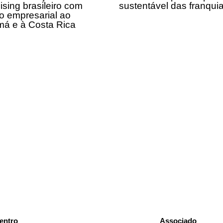
ising brasileiro com
sustentável das franqui
o empresarial ao
á e à Costa Rica
entro
Associado