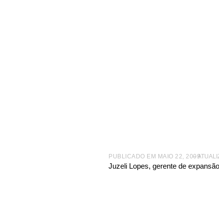
|
TV ABF
|
EVENTOS
|
ABF FRANCHISING EXPO 2008
|
PUBLICADO EM
MAIO 22, 2009
– ATUALI
Juzeli Lopes, gerente de expansão 