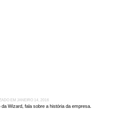
JUZELI LOPES
Juzeli Lopes
ZADO EM JANEIRO 14, 2016
da Wizard, fala sobre a história da empresa.