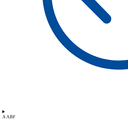
A ABF