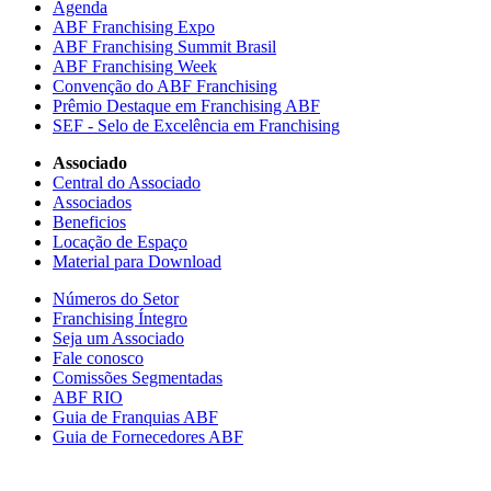
Agenda
ABF Franchising Expo
ABF Franchising Summit Brasil
ABF Franchising Week
Convenção do ABF Franchising
Prêmio Destaque em Franchising ABF
SEF - Selo de Excelência em Franchising
Associado
Central do Associado
Associados
Beneficios
Locação de Espaço
Material para Download
Números do Setor
Franchising Íntegro
Seja um Associado
Fale conosco
Comissões Segmentadas
ABF RIO
Guia de Franquias ABF
Guia de Fornecedores ABF