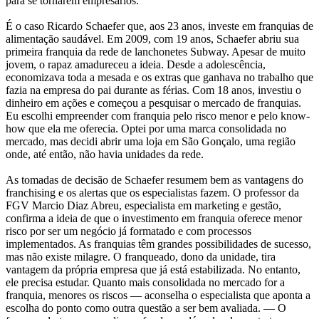
para se tornarem empresários.
É o caso Ricardo Schaefer que, aos 23 anos, investe em franquias de
alimentação saudável. Em 2009, com 19 anos, Schaefer abriu sua
primeira franquia da rede de lanchonetes Subway. Apesar de muito
jovem, o rapaz amadureceu a ideia. Desde a adolescência,
economizava toda a mesada e os extras que ganhava no trabalho que
fazia na empresa do pai durante as férias. Com 18 anos, investiu o
dinheiro em ações e começou a pesquisar o mercado de franquias.
Eu escolhi empreender com franquia pelo risco menor e pelo know-
how que ela me oferecia. Optei por uma marca consolidada no
mercado, mas decidi abrir uma loja em São Gonçalo, uma região
onde, até então, não havia unidades da rede.
As tomadas de decisão de Schaefer resumem bem as vantagens do
franchising e os alertas que os especialistas fazem. O professor da
FGV Marcio Diaz Abreu, especialista em marketing e gestão,
confirma a ideia de que o investimento em franquia oferece menor
risco por ser um negócio já formatado e com processos
implementados. As franquias têm grandes possibilidades de sucesso,
mas não existe milagre. O franqueado, dono da unidade, tira
vantagem da própria empresa que já está estabilizada. No entanto,
ele precisa estudar. Quanto mais consolidada no mercado for a
franquia, menores os riscos — aconselha o especialista que aponta a
escolha do ponto como outra questão a ser bem avaliada. — O