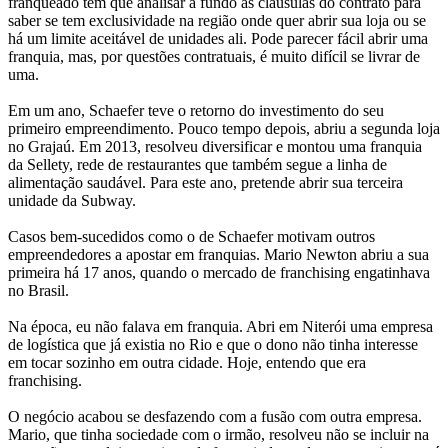
franqueado tem que analisar a fundo as cláusulas do contrato para
saber se tem exclusividade na região onde quer abrir sua loja ou se
há um limite aceitável de unidades ali. Pode parecer fácil abrir uma
franquia, mas, por questões contratuais, é muito difícil se livrar de
uma.
Em um ano, Schaefer teve o retorno do investimento do seu
primeiro empreendimento. Pouco tempo depois, abriu a segunda loja
no Grajaú. Em 2013, resolveu diversificar e montou uma franquia
da Sellety, rede de restaurantes que também segue a linha de
alimentação saudável. Para este ano, pretende abrir sua terceira
unidade da Subway.
Casos bem-sucedidos como o de Schaefer motivam outros
empreendedores a apostar em franquias. Mario Newton abriu a sua
primeira há 17 anos, quando o mercado de franchising engatinhava
no Brasil.
Na época, eu não falava em franquia. Abri em Niterói uma empresa
de logística que já existia no Rio e que o dono não tinha interesse
em tocar sozinho em outra cidade. Hoje, entendo que era
franchising.
O negócio acabou se desfazendo com a fusão com outra empresa.
Mario, que tinha sociedade com o irmão, resolveu não se incluir na