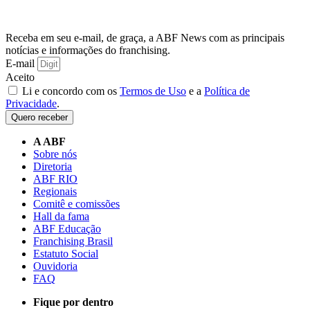
Receba em seu e-mail, de graça, a ABF News com as principais
notícias e informações do franchising.
E-mail
Aceito
Li e concordo com os
Termos de Uso
e a
Política de
Privacidade
.
Quero receber
A ABF
Sobre nós
Diretoria
ABF RIO
Regionais
Comitê e comissões
Hall da fama
ABF Educação
Franchising Brasil
Estatuto Social
Ouvidoria
FAQ
Fique por dentro