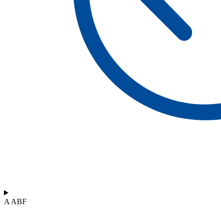
A ABF