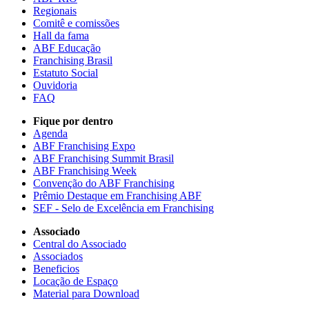
Regionais
Comitê e comissões
Hall da fama
ABF Educação
Franchising Brasil
Estatuto Social
Ouvidoria
FAQ
Fique por dentro
Agenda
ABF Franchising Expo
ABF Franchising Summit Brasil
ABF Franchising Week
Convenção do ABF Franchising
Prêmio Destaque em Franchising ABF
SEF - Selo de Excelência em Franchising
Associado
Central do Associado
Associados
Beneficios
Locação de Espaço
Material para Download