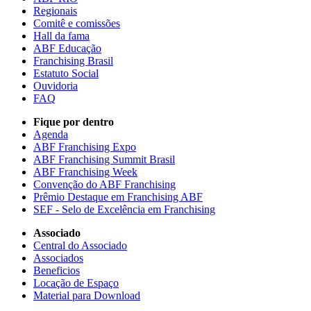
Regionais
Comitê e comissões
Hall da fama
ABF Educação
Franchising Brasil
Estatuto Social
Ouvidoria
FAQ
Fique por dentro
Agenda
ABF Franchising Expo
ABF Franchising Summit Brasil
ABF Franchising Week
Convenção do ABF Franchising
Prêmio Destaque em Franchising ABF
SEF - Selo de Excelência em Franchising
Associado
Central do Associado
Associados
Beneficios
Locação de Espaço
Material para Download