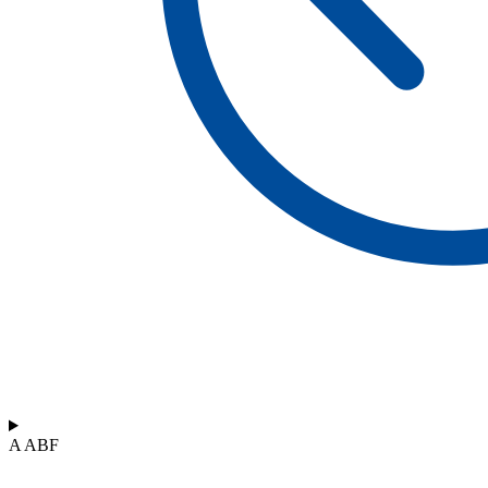
A ABF