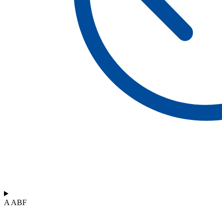
A ABF