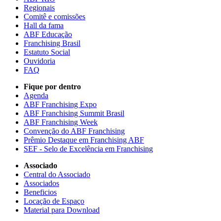
Regionais
Comitê e comissões
Hall da fama
ABF Educação
Franchising Brasil
Estatuto Social
Ouvidoria
FAQ
Fique por dentro
Agenda
ABF Franchising Expo
ABF Franchising Summit Brasil
ABF Franchising Week
Convenção do ABF Franchising
Prêmio Destaque em Franchising ABF
SEF - Selo de Excelência em Franchising
Associado
Central do Associado
Associados
Beneficios
Locação de Espaço
Material para Download