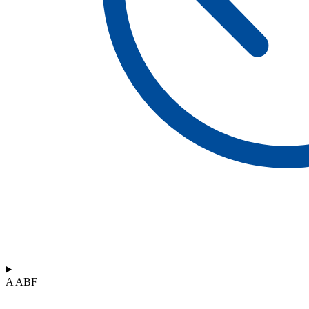
A ABF