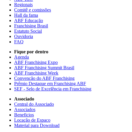
Regionais
Comitê e comissões
Hall da fama
ABF Educação
Franchising Brasil
Estatuto Social
Ouvidoria
FAQ
Fique por dentro
Agenda
ABF Franchising Expo
ABF Franchising Summit Brasil
ABF Franchising Week
Convenção do ABF Franchising
Prêmio Destaque em Franchising ABF
SEF - Selo de Excelência em Franchising
Associado
Central do Associado
Associados
Beneficios
Locação de Espaço
Material para Download