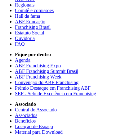
Regionais
Comitê e comissões
Hall da fama
ABF Educação
Franchising Brasil
Estatuto Social
Ouvidoria
FAQ
Fique por dentro
Agenda
ABF Franchising Expo
ABF Franchising Summit Brasil
ABF Franchising Week
Convenção do ABF Franchising
Prêmio Destaque em Franchising ABF
SEF - Selo de Excelência em Franchising
Associado
Central do Associado
Associados
Beneficios
Locação de Espaço
Material para Download