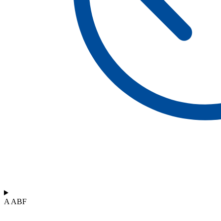
A ABF